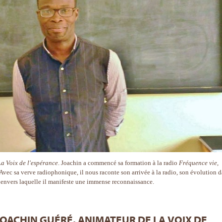
La Voix de l'espérance
. Joachin a commencé sa formation à la radio
Fréquence vie
,
 Avec sa verve radiophonique, il nous raconte son arrivée à la radio, son évolution 
, envers laquelle il manifeste une immense reconnaissance.
OACHIN GUÉRÉ, ANIMATEUR DE LA VOIX DE