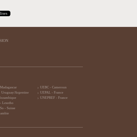
lises
SION
 Madagascar
UEBC - Cameroun
 Uruguay/Argentine
UEPAL - France
Mozambique
UNEPREF - France
- Lesotho
So - Suisse
Zambie