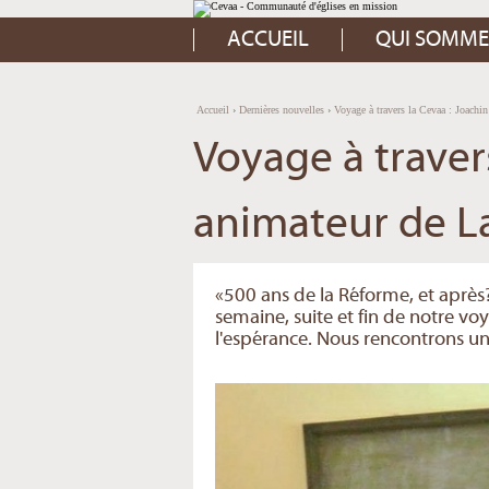
Aller
Outils
au
personnels
contenu.
ACCUEIL
QUI SOMME
|
Aller
à
la
navigation
Accueil
›
Dernières nouvelles
›
Voyage à travers la Cevaa : Joachin
Voyage à traver
animateur de La
«500 ans de la Réforme, et après?
semaine, suite et fin de notre voy
l'espérance. Nous rencontrons un