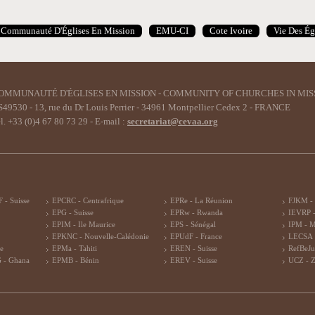
Communauté D'Églises En Mission
EMU-CI
Cote Ivoire
Vie Des Ég
OMMUNAUTÉ D'ÉGLISES EN MISSION - COMMUNITY OF CHURCHES IN MIS
49530 - 13, rue du Dr Louis Perrier - 34961 Montpellier Cedex 2 - FRANCE
l. +33 (0)4 67 80 73 29 - E-mail :
secretariat@cevaa.org
 - Suisse
EPCRC - Centrafrique
EPRe - La Réunion
FJKM -
EPG - Suisse
EPRw - Rwanda
IEVRP -
EPIM - Ile Maurice
EPS - Sénégal
IPM - 
EPKNC - Nouvelle-Calédonie
EPUdF - France
LECSA 
re
EPMa - Tahiti
EREN - Suisse
RefBeJu
 - Ghana
EPMB - Bénin
EREV - Suisse
UCZ - 