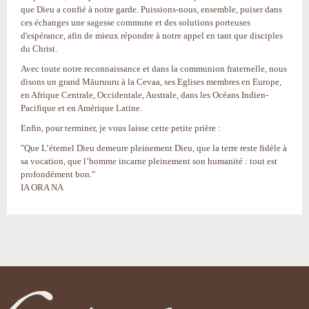
que Dieu a confié à notre garde. Puissions-nous, ensemble, puiser dans
ces échanges une sagesse commune et des solutions porteuses
d'espérance, afin de mieux répondre à notre appel en tant que disciples
du Christ.
Avec toute notre reconnaissance et dans la communion fraternelle, nous
disons un grand Māuruuru à la Cevaa, ses Eglises membres en Europe,
en Afrique Centrale, Occidentale, Australe, dans les Océans Indien-
Pacifique et en Amérique Latine.
Enfin, pour terminer, je vous laisse cette petite prière :
"Que L’éternel Dieu demeure pleinement Dieu, que la terre reste fidèle à
sa vocation, que l’homme incarne pleinement son humanité : tout est
profondément bon."
IA ORA NA
Actions
sur
le
document