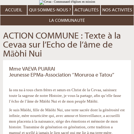
Aller
Outils
au
personnels
contenu.
ACCUEIL
QUI SOMMES-NOUS ?
ACTUALITÉS
NOS ACTIVITÉS
|
Aller
à
LA COMMUNAUTÉ
la
navigation
ACTION COMMUNE : Texte à la
Cevaa sur l’Echo de l’âme de
Māòhi Nui
Mme VAEVA PUARAI
Jeunesse EPMa-Association ‘’Moruroa e Tatou’’
Ia ora na à tous chers frères et sœurs en Christ de la Cevaa, saisissez
toute la sagesse de notre Histoire, je vous la partage, afin qu’elle fasse
l’écho de l’âme de Māòhi Nui et de mon peuple Māòhi.
Je suis Māòhi, fille de Māòhi Nui, une terre sacrée dont la générosité est
infinie, mère nourricière qui, avec amour et bienveillance, a accueilli
mon placenta à la naissance, siège des émotions et mémoire de mon
histoire. Transmise de génération en génération, cette tradition a
marqué et scellé à jamais le lien sacré qui me lie à ma terre-mère,