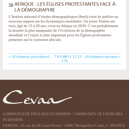
AFRIQUE : LES ÉGLISES PROTESTANTES FACE À
LA DÉMOGRAPHIE
L’Institut national d’études démographiques (Ined) vient de publier un
nouveau rapport sur les dynamiques mondiales. Un jeune Terrien sur
trois, âgé de 15 à 29 ans, vivra en Afrique en 2050. C’est probablement
la donnée la plus marquante de l’évolution de la démographie
mondiale et l’enjeu le plus important pour les Églises protestantes
présentes sur le continent africain.
« 10 éléments précédents
1
...
7
8
9
10
11
12
13
...
10 éléments suivants »
170
COMMUNAUTÉ D'ÉGLISES EN MISSION - COMMUNITY OF CHURCHES
IN MISSION
CS49530 - 13, rue du Dr Louis Perrier - 34961 Montpellier Cedex 2 - FRANCE