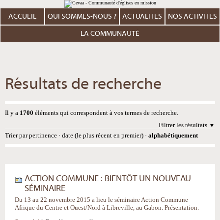
Aller
Outils
au
personnels
contenu.
ACCUEIL
QUI SOMMES-NOUS ?
ACTUALITÉS
NOS ACTIVITÉS
|
Aller
à
LA COMMUNAUTÉ
la
navigation
Résultats de recherche
Il y a
1700
éléments qui correspondent à vos termes de recherche.
Filtrer les résultats
Trier par
pertinence
·
date (le plus récent en premier)
·
alphabétiquement
ACTION COMMUNE : BIENTÔT UN NOUVEAU
SÉMINAIRE
Du 13 au 22 novembre 2015 a lieu le séminaire Action Commune
Afrique du Centre et Ouest/Nord à Libreville, au Gabon. Présentation.