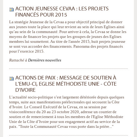
ACTION JEUNESSE CEVAA : LES PROJETS
FINANCÉS POUR 2015
La stratégie Jeunesse de la Cevaa a pour objectif principal de donner
aux jeunes toute la place qui leur revient au sein de leurs Eglises ainsi
qu’au sein de la communauté. Pour arriver à cela, la Cevaa se donne les
moyens de financer les projets que les groupes de jeunes des Eglises
membres lui soumettent. Au titre de l'année 2015, huit projets jeunesse
se sont vus accorder des financements. Panorama des projets financés
pour l’exercice 2015.
Rattaché à
Dernières nouvelles
ACTIONS DE PAIX : MESSAGE DE SOUTIEN À
L'EMU-CI, EGLISE MÉTHODISTE UNIE - CÔTE
D’IVOIRE
L’actualité socio-politique s’est largement détériorée depuis quelques
temps, suite aux manifestations préélectorales qui secouent la Côte
d’Ivoire. Le Conseil Exécutif de la Cevaa, en sa session par
visioconférence du 20 au 23 octobre 2020, adresse un courrier de
soutien et de remerciement à tous les membres de l'Eglise Méthodiste
Unie de la Côte d’Ivoire pour son engagement actif au service de la
paix. "Toute la Communauté Cevaa vous porte dans la prière..."