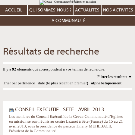
Aller
Outils
au
personnels
contenu.
ACCUEIL
QUI SOMMES-NOUS ?
ACTUALITÉS
NOS ACTIVITÉS
|
Aller
à
LA COMMUNAUTÉ
la
navigation
Résultats de recherche
Il y a
92
éléments qui correspondent à vos termes de recherche.
Filtrer les résultats
Trier par
pertinence
·
date (le plus récent en premier)
·
alphabétiquement
CONSEIL EXÉCUTIF - SÈTE - AVRIL 2013
Les membres du Conseil Exécutif de la Cevaa-Communauté d’Eglises
en mission se sont réunis au centre Lazaret à Sète (France) du 15 au 21
avril 2013, sous la présidence du pasteur Thierry MUHLBACH,
Président de la Communauté.