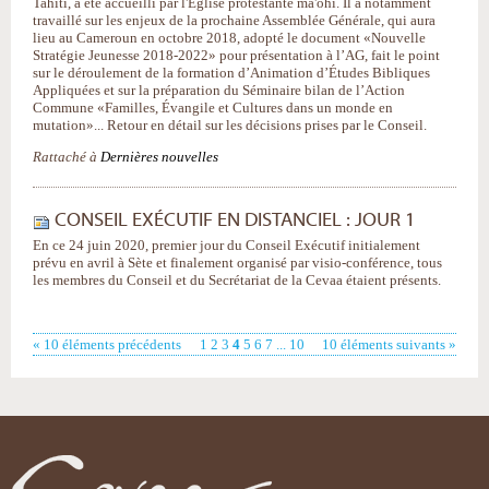
Tahiti, a été accueilli par l'Église protestante ma'ohi. Il a notamment
travaillé sur les enjeux de la prochaine Assemblée Générale, qui aura
lieu au Cameroun en octobre 2018, adopté le document «Nouvelle
Stratégie Jeunesse 2018-2022» pour présentation à l’AG, fait le point
sur le déroulement de la formation d’Animation d’Études Bibliques
Appliquées et sur la préparation du Séminaire bilan de l’Action
Commune «Familles, Évangile et Cultures dans un monde en
mutation»... Retour en détail sur les décisions prises par le Conseil.
Rattaché à
Dernières nouvelles
CONSEIL EXÉCUTIF EN DISTANCIEL : JOUR 1
En ce 24 juin 2020, premier jour du Conseil Exécutif initialement
prévu en avril à Sète et finalement organisé par visio-conférence, tous
les membres du Conseil et du Secrétariat de la Cevaa étaient présents.
« 10 éléments précédents
1
2
3
4
5
6
7
...
10
10 éléments suivants »