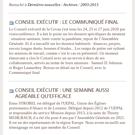
Rattaché à
Dernières nouvelles
/
Archives
/
2003-2013
CONSEIL EXÉCUTIF : LE COMMUNIQUÉ FINAL
Le Conseil exécutif de la Cevaa s'est tenu les 24, 25 et 27 juin 2020 par
visioconférence. Il a fait le point sur les dossiers spécifiques du moment
: situation sanitaire, lutte contre la pandémie, report de l’Assemblée
Générale. Et il a travaillé sur les dossiers habituels : finances, projets,
envois longue durée, bourses d’études... Les temps de prière ont rythmé
les sessions de travail, comme c’est le cas en présentiel. Un moment
émouvant a clos le Conseil avec un au-revoir à deux de ses
collaborateurs, arrivés au terme de leurs missions : Samuel D. Johnson
et Roger Lasmothey. Retour en détail sur le Conseil, avec le
Communiqué final.
CONSEIL EXÉCUTIF : UNE SEMAINE AUSSI
AGRÉABLE QU’EFFICACE
Enno STROBEL est délégué de l'UEPAL, Union des Églises
protestantes d'Alsace et de Lorraine. Délégué depuis 2012 de l’UEPAL
et responsable du service Mission depuis 2013, à la suite de Thierry
MUHLBACH, il a été élu pour 4 ans par l’Assemblée Générale en 2021.
Il est un des représentants de la région Europe. Nous avons recueilli son
témoignage en tant que membre du Conseil.