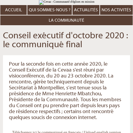
Aller
Outils
au
personnels
contenu.
ACCUEIL
QUI SOMMES-NOUS ?
ACTUALITÉS
NOS ACTIVITÉS
|
Aller
à
LA COMMUNAUTÉ
la
navigation
Conseil exécutif d'octobre 2020 :
le communiqué final
Pour la seconde fois en cette année 2020, le
Conseil Exécutif de la Cevaa s'est réuni par
visioconférence, du 20 au 23 octobre 2020. La
rencontre, gérée techniquement depuis le
Secrétariat à Montpellier, s’est tenue sous la
présidence de Mme Henriette Mbatchou,
Présidente de la Communauté. Tous les membres
du Conseil ont pu prendre part depuis leurs pays
de résidence respectifs ; certains ont rencontré
quelques soucis de connexion internet.
Téléchargez ici
le communiqué en français
/
Upload english version