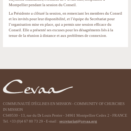
Montpellier pendant la session du Conseil.
La Présidente a clôturé la session, en remerciant les membres du Conseil
et les invités pour leur disponibilité, et l’équipe du Secrétariat pour
l’organisation mise en place, qui a permis une session efficace du
Conseil. Elle a présenté ses excuses pour les désagréments liés à la
tenue de la réunion à distance et aux problèmes de connexion.
Actions
sur
le
document
COMMUNAUTÉ D'ÉGLISES EN MISSION - COMMUNITY OF CHURCHES
IN MISSION
CS49530 - 13, rue du Dr Louis Perrier - 34961 Montpellier Cedex 2 - FRANCE
Tel. +33 (0)4 67 80 73 29 - E-mail :
secretariat@cevaa.org