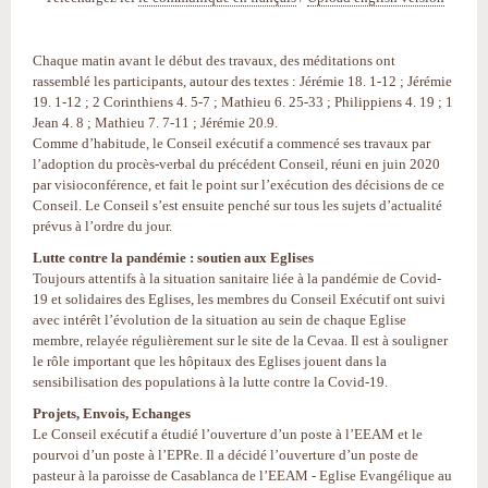
Chaque matin avant le début des travaux, des méditations ont
rassemblé les participants, autour des textes : Jérémie 18. 1-12 ; Jérémie
19. 1-12 ; 2 Corinthiens 4. 5-7 ; Mathieu 6. 25-33 ; Philippiens 4. 19 ; 1
Jean 4. 8 ; Mathieu 7. 7-11 ; Jérémie 20.9.
Comme d’habitude, le Conseil exécutif a commencé ses travaux par
l’adoption du procès-verbal du précédent Conseil, réuni en juin 2020
par visioconférence, et fait le point sur l’exécution des décisions de ce
Conseil. Le Conseil s’est ensuite penché sur tous les sujets d’actualité
prévus à l’ordre du jour.
Lutte contre la pandémie : soutien aux Eglises
Toujours attentifs à la situation sanitaire liée à la pandémie de Covid-
19 et solidaires des Eglises, les membres du Conseil Exécutif ont suivi
avec intérêt l’évolution de la situation au sein de chaque Eglise
membre, relayée régulièrement sur le site de la Cevaa. Il est à souligner
le rôle important que les hôpitaux des Eglises jouent dans la
sensibilisation des populations à la lutte contre la Covid-19.
Projets, Envois, Echanges
Le Conseil exécutif a étudié l’ouverture d’un poste à l’EEAM et le
pourvoi d’un poste à l’EPRe. Il a décidé l’ouverture d’un poste de
pasteur à la paroisse de Casablanca de l’EEAM - Eglise Evangélique au