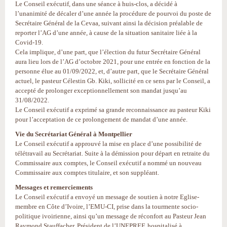
Le Conseil exécutif, dans une séance à huis-clos, a décidé à
l’unanimité de décaler d’une année la procédure de pourvoi du poste de
Secrétaire Général de la Cevaa, suivant ainsi la décision préalable de
reporter l’AG d’une année, à cause de la situation sanitaire liée à la
Covid-19.
Cela implique, d’une part, que l’élection du futur Secrétaire Général
aura lieu lors de l’AG d’octobre 2021, pour une entrée en fonction de la
personne élue au 01/09/2022, et, d’autre part, que le Secrétaire Général
actuel, le pasteur Célestin Gb. Kiki, sollicité en ce sens par le Conseil, a
accepté de prolonger exceptionnellement son mandat jusqu’au
31/08/2022.
Le Conseil exécutif a exprimé sa grande reconnaissance au pasteur Kiki
pour l’acceptation de ce prolongement de mandat d’une année.
Vie du Secrétariat Général à Montpellier
Le Conseil exécutif a approuvé la mise en place d’une possibilité de
télétravail au Secrétariat. Suite à la démission pour départ en retraite du
Commissaire aux comptes, le Conseil exécutif a nommé un nouveau
Commissaire aux comptes titulaire, et son suppléant.
Messages et remerciements
Le Conseil exécutif a envoyé un message de soutien à notre Eglise-
membre en Côte d’Ivoire, l’EMU-CI, prise dans la tourmente socio-
politique ivoirienne, ainsi qu’un message de réconfort au Pasteur Jean
Raymond Stauffacher, Président de l’UNEPREF, hospitalisé à