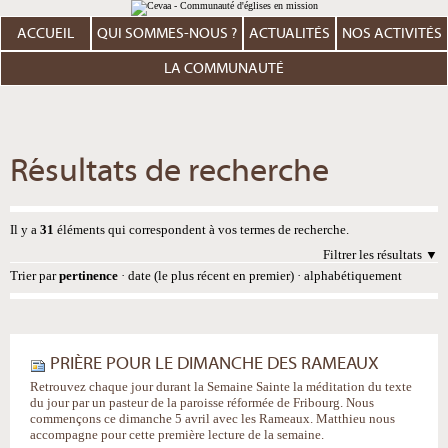
Aller
Outils
au
personnels
contenu.
ACCUEIL
QUI SOMMES-NOUS ?
ACTUALITÉS
NOS ACTIVITÉS
|
Aller
à
LA COMMUNAUTÉ
la
navigation
Résultats de recherche
Il y a
31
éléments qui correspondent à vos termes de recherche.
Filtrer les résultats
Trier par
pertinence
·
date (le plus récent en premier)
·
alphabétiquement
PRIÈRE POUR LE DIMANCHE DES RAMEAUX
Retrouvez chaque jour durant la Semaine Sainte la méditation du texte
du jour par un pasteur de la paroisse réformée de Fribourg. Nous
commençons ce dimanche 5 avril avec les Rameaux. Matthieu nous
accompagne pour cette première lecture de la semaine.