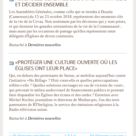
ET DÉCIDER ENSEMBLE
Les Assemblées Générales, comme celle qui se tiendra à Douala
(Cameroun) du 15 au 23 octobre 2018, représentent des moments clés
de la vie de la Cevaa. Non seulement par les décisions qui y sont prises,
et qui donnent les grandes orientations de la vie de la Communauté ;
mais aussi par les occasions de partage qu'elles représentent entre
délégués d'Églises de divers continents.
Rattaché à
Dernières nouvelles
«PROTÉGER UNE CULTURE OUVERTE OÙ LES
ÉGLISES ONT LEUR PLACE»
Qui, en-dehors des protestants de Suisse, se mobilise aujourd'hui contre
l'initiative «No Billag» ? D'où vient-elle et quelles préoccupations
reflète-t-elle ? Quelles solutions envisager en cas de victoire du «oui»,
qui priverait le milieu audiovisuel de financements publics et pourrait
faire disparaître les Églises des écrans et des ondes ? Entretien avec
Michel Kocher, journaliste et directeur de Medias-pro, l'un des trois
partenaires de RTSreligion, le service des émissions religieuses à la
Radio télévision suisse.
Rattaché à
Dernières nouvelles
« 10 éléments précédents
1
2
3
4
10 éléments suivants »