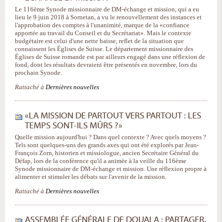
Le 116ème Synode missionnaire de DM-échange et mission, qui a eu
lieu le 9 juin 2018 à Sornetan, a vu le renouvellement des instances et
l'approbation des comptes à l'unanimité, marque de la «confiance
apportée au travail du Conseil et du Secrétariat». Mais le contexte
budgétaire est celui d'une nette baisse, reflet de la situation que
connaissent les Églises de Suisse. Le département missionnaire des
Églises de Suisse romande est par ailleurs engagé dans une réflexion de
fond, dont les résultats devraient être présentés en novembre, lors du
prochain Synode.
Rattaché à
Dernières nouvelles
«LA MISSION DE PARTOUT VERS PARTOUT : LES
TEMPS SONT-ILS MÛRS ?»
Quelle mission aujourd'hui ? Dans quel contexte ? Avec quels moyens ?
Tels sont quelques-uns des grands axes qui ont été explorés par Jean-
François Zorn, historien et missiologue, ancien Secrétaire Général du
Défap, lors de la conférence qu'il a animée à la veille du 116ème
Synode missionnaire de DM-échange et mission. Une réflexion propre à
alimenter et stimuler les débats sur l'avenir de la mission.
Rattaché à
Dernières nouvelles
ASSEMBLÉE GÉNÉRALE DE DOUALA : PARTAGER,