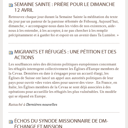
SEMAINE SAINTE : PRIÈRE POUR LE DIMANCHE
12 AVRIL
Retrouvez chaque jour durant la Semaine Sainte la méditation du texte
du jour par un pasteur de la paroisse réformée de Fribourg. Aujourd’hui,
dimanche, « accompagne-nous dans les vides de nos existences, aide-
nous à les entendre, à les accepter, à ne pas chercher à les remplir
précipitamment et à garder foi et espoir en un avenir dans Ta Lumière. »
MIGRANTS ET RÉFUGIÉS : UNE PÉTITION ET DES
ACTIONS
Les souffrances nées des décisions politiques européennes concernant
les réfugiés interrogent collectivement les Églises d'Europe membres de
la Cevaa. Dernières en date à s'engager pour un accueil élargi, les
Églises de Suisse ont lancé un appel aux autorités politiques de leur
pays pour ouvrir «des voies sûres pour sauver des vies» . En France, en
Italie, les Églises membres de la Cevaa se sont déjà associées à des
opérations pour accueillir les réfugiés les plus vulnérables. Un modèle
qui se répand en Europe.
Rattaché à
Dernières nouvelles
ÉCHOS DU SYNODE MISSIONNAIRE DE DM-
ÉCHANGE ET MISSION