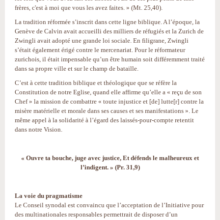
frères, c'est à moi que vous les avez faites. » (Mt. 25,40).
La tradition réformée s’inscrit dans cette ligne biblique. A l’époque, la
Genève de Calvin avait accueilli des milliers de réfugiés et la Zurich de
Zwingli avait adopté une grande loi sociale. En filigrane, Zwingli
s’était également érigé contre le mercenariat. Pour le réformateur
zurichois, il était impensable qu’un être humain soit différemment traité
dans sa propre ville et sur le champ de bataille.
C’est à cette tradition biblique et théologique que se réfère la
Constitution de notre Eglise, quand elle affirme qu’elle a « reçu de son
Chef » la mission de combattre « toute injustice et [de] lutte[r] contre la
misère matérielle et morale dans ses causes et ses manifestations ». Le
même appel à la solidarité à l’égard des laissés-pour-compte retentit
dans notre Vision.
« Ouvre ta bouche, juge avec justice, Et défends le malheureux et
l’indigent. » (Pr. 31,9)
La voie du pragmatisme
Le Conseil synodal est convaincu que l’acceptation de l’Initiative pour
des multinationales responsables permettrait de disposer d’un