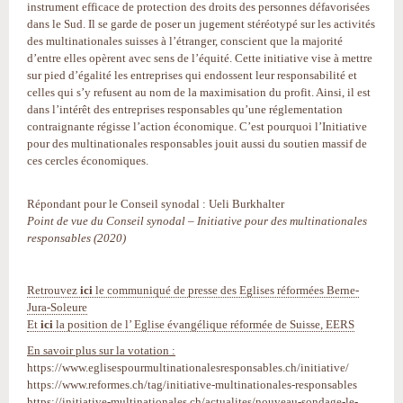
instrument efficace de protection des droits des personnes défavorisées
dans le Sud. Il se garde de poser un jugement stéréotypé sur les activités
des multinationales suisses à l’étranger, conscient que la majorité
d’entre elles opèrent avec sens de l’équité. Cette initiative vise à mettre
sur pied d’égalité les entreprises qui endossent leur responsabilité et
celles qui s’y refusent au nom de la maximisation du profit. Ainsi, il est
dans l’intérêt des entreprises responsables qu’une réglementation
contraignante régisse l’action économique. C’est pourquoi l’Initiative
pour des multinationales responsables jouit aussi du soutien massif de
ces cercles économiques.
Répondant pour le Conseil synodal : Ueli Burkhalter
Point de vue du Conseil synodal – Initiative pour des multinationales
responsables (2020)
Retrouvez
ici
le communiqué de presse des Eglises réformées Berne-
Jura-Soleure
Et
ici
la position de l’ Eglise évangélique réformée de Suisse, EERS
En savoir plus sur la votation :
https://www.eglisespourmultinationalesresponsables.ch/initiative/
https://www.reformes.ch/tag/initiative-multinationales-responsables
https://initiative-multinationales.ch/actualites/nouveau-sondage-le-