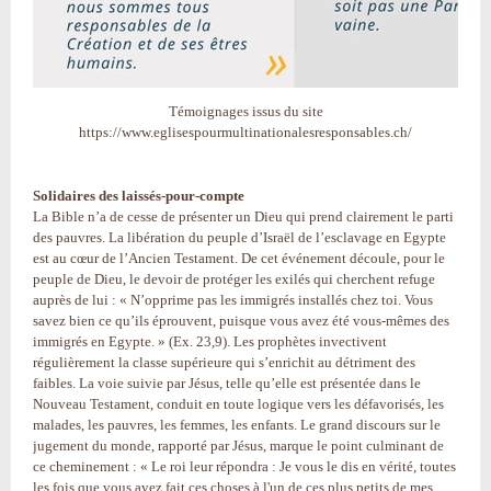
Témoignages issus du site
https://www.eglisespourmultinationalesresponsables.ch/
Solidaires des laissés-pour-compte
La Bible n’a de cesse de présenter un Dieu qui prend clairement le parti
des pauvres. La libération du peuple d’Israël de l’esclavage en Egypte
est au cœur de l’Ancien Testament. De cet événement découle, pour le
peuple de Dieu, le devoir de protéger les exilés qui cherchent refuge
auprès de lui : « N’opprime pas les immigrés installés chez toi. Vous
savez bien ce qu’ils éprouvent, puisque vous avez été vous-mêmes des
immigrés en Egypte. » (Ex. 23,9). Les prophètes invectivent
régulièrement la classe supérieure qui s’enrichit au détriment des
faibles. La voie suivie par Jésus, telle qu’elle est présentée dans le
Nouveau Testament, conduit en toute logique vers les défavorisés, les
malades, les pauvres, les femmes, les enfants. Le grand discours sur le
jugement du monde, rapporté par Jésus, marque le point culminant de
ce cheminement : « Le roi leur répondra : Je vous le dis en vérité, toutes
les fois que vous avez fait ces choses à l'un de ces plus petits de mes