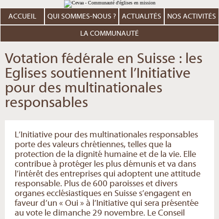
Aller
Outils
au
personnels
contenu.
ACCUEIL
QUI SOMMES-NOUS ?
ACTUALITÉS
NOS ACTIVITÉS
|
Aller
à
LA COMMUNAUTÉ
la
navigation
Votation fédérale en Suisse : les
Eglises soutiennent l’Initiative
pour des multinationales
responsables
L’Initiative pour des multinationales responsables
porte des valeurs chrétiennes, telles que la
protection de la dignité humaine et de la vie. Elle
contribue à protéger les plus démunis et va dans
l’intérêt des entreprises qui adoptent une attitude
responsable. Plus de 600 paroisses et divers
organes ecclésiastiques en Suisse s’engagent en
faveur d’un « Oui » à l’Initiative qui sera présentée
au vote le dimanche 29 novembre. Le Conseil