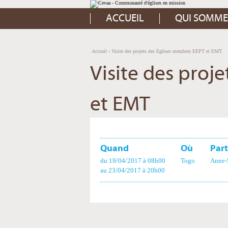
Aller
Outils
au
personnels
contenu.
ACCUEIL
QUI SOMME
|
Aller
à
la
navigation
Accueil
›
Visite des projets des Eglises membres EEPT et EMT
Visite des proj
et EMT
Quand
Où
Part
du 19/04/2017
à 08h00
Togo
Anne-
au 23/04/2017
à 20h00
Actions
sur