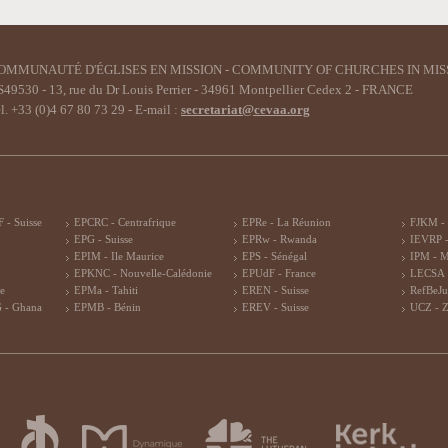
OMMUNAUTÉ D'ÉGLISES EN MISSION - COMMUNITY OF CHURCHES IN MIS
49530 - 13, rue du Dr Louis Perrier - 34961 Montpellier Cedex 2 - FRANCE
l. +33 (0)4 67 80 73 29 - E-mail :
secretariat@cevaa.org
 - Suisse
EPCRC - Centrafrique
EPRe - La Réunion
FJKM -
EPG - Suisse
EPRw - Rwanda
IEVRP -
EPIM - Ile Maurice
EPS - Sénégal
IPM - 
EPKNC - Nouvelle-Calédonie
EPUdF - France
LECSA 
re
EPMa - Tahiti
EREN - Suisse
RefBeJu
 - Ghana
EPMB - Bénin
EREV - Suisse
UCZ - 