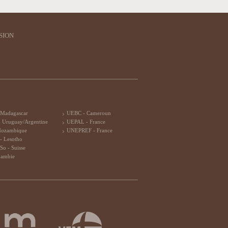
SION
 Madagascar
UEBC - Cameroun
 Uruguay/Argentine
UEPAL - France
Mozambique
UNEPREF - France
- Lesotho
So - Suisse
Zambie