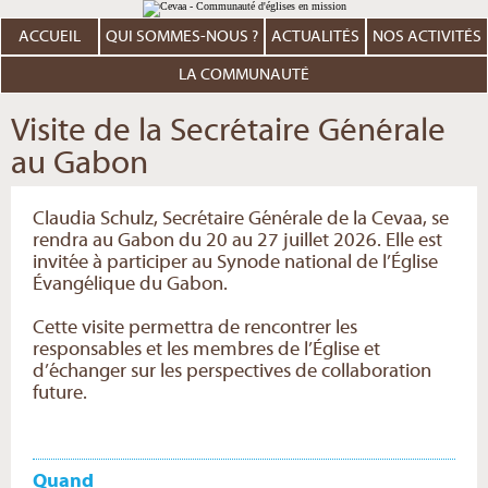
Aller
Outils
au
personnels
contenu.
ACCUEIL
QUI SOMMES-NOUS ?
ACTUALITÉS
NOS ACTIVITÉS
|
Aller
à
LA COMMUNAUTÉ
la
navigation
Visite de la Secrétaire Générale
au Gabon
Claudia Schulz, Secrétaire Générale de la Cevaa, se
rendra au Gabon du 20 au 27 juillet 2026. Elle est
invitée à participer au Synode national de l’Église
Évangélique du Gabon.
Cette visite permettra de rencontrer les
responsables et les membres de l’Église et
d’échanger sur les perspectives de collaboration
future.
Quand