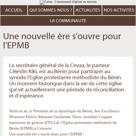
Aller
Outils
au
personnels
contenu.
ACCUEIL
QUI SOMMES-NOUS ?
ACTUALITÉS
NOS ACTIVITÉS
|
Aller
à
LA COMMUNAUTÉ
la
navigation
Une nouvelle ère s’ouvre pour
l’EPMB
Le secrétaire général de la Cevaa, le pasteur
Célestin Kiki, est au Bénin pour participer au
synode l’Eglise protestante méthodiste du Bénin.
Un moment historique dans la vie de cette église
qui vit actuellement une période de réconciliation
et d’espérance.
Voilà un an, le Président de la république du Bénin, Son Excellence
Monsieur Patrice Athanase Guillaume Talon, installait l’organe
transitoire de gestion (OTG) de l’Eglise protestante méthodiste du
Bénin (EPMB) à Cotonou.
Une nouvelle ère s’ouvre donc pour l’EPMB !