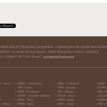
le Maurice
OMMUNAUTÉ D'ÉGLISES EN MISSION - COMMUNITY OF CHURCHES IN MIS
49530 - 13, rue du Dr Louis Perrier - 34961 Montpellier Cedex 2 - FRANCE
l. +33 (0)4 67 80 73 29 - E-mail :
secretariat@cevaa.org
 - Suisse
EPCRC - Centrafrique
EPRe - La Réunion
FJKM -
EPG - Suisse
EPRw - Rwanda
IEVRP -
EPIM - Ile Maurice
EPS - Sénégal
IPM - 
EPKNC - Nouvelle-Calédonie
EPUdF - France
LECSA 
re
EPMa - Tahiti
EREN - Suisse
RefBeJu
 - Ghana
EPMB - Bénin
EREV - Suisse
UCZ - 