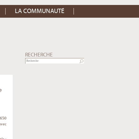
LA COMMUNAUTÉ
RECHERCHE
e
 650
avec
és :