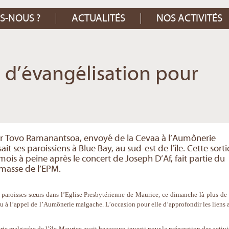
S-NOUS ?
ACTUALITÉS
NOS ACTIVITÉS
 d’évangélisation pour
ur Tovo Ramanantsoa, envoyé de la Cevaa à l’Aumônerie
it ses paroissiens à Blue Bay, au sud-est de l’île. Cette sorti
mois à peine après le concert de Joseph D’Af, fait partie du
 masse de l’EPM.
es paroisses sœurs dans l’Eglise Presbytérienne de Maurice, ce dimanche-là plus de
du à l’appel de l’Aumônerie malgache. L’occasion pour elle d’approfondir les liens 
rie malgache de l’île Maurice avait beaucoup investi pour la préparation des activit