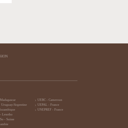
SION
 Madagascar
UEBC - Cameroun
 Uruguay/Argentine
UEPAL - France
Mozambique
UNEPREF - France
- Lesotho
So - Suisse
Zambie