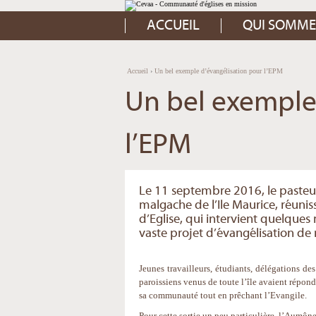
Aller
Outils
au
personnels
contenu.
ACCUEIL
QUI SOMME
|
Aller
à
la
navigation
Accueil
›
Un bel exemple d’évangélisation pour l’EPM
Un bel exemple
l’EPM
Le 11 septembre 2016, le paste
malgache de l’Ile Maurice, réunissa
d’Eglise, qui intervient quelques 
vaste projet d’évangélisation de
Jeunes travailleurs, étudiants, délégations d
paroissiens venus de toute l’île avaient répon
sa communauté tout en prêchant l’Evangile.
Pour cette sortie un peu particulière, l’Aumône