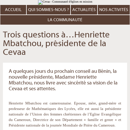
Aller
Outils
au
personnels
contenu.
ACCUEIL
QUI SOMMES-NOUS ?
ACTUALITÉS
NOS ACTIVITÉS
|
Aller
à
LA COMMUNAUTÉ
la
navigation
Trois questions à…Henriette
Mbatchou, présidente de la
Cevaa
A quelques jours du prochain conseil au Bénin, la
nouvelle présidente, Madame Henriette
Mbatchou, nous livre avec sincérité sa vision de la
Cevaa et ses attentes.
Henriette Mbatchou est camerounaise. Epouse, mère, grand-mère et
professeur de Mathématiques des Lycées, elle est aussi la présidente
nationale de l’Union des femmes chrétiennes de l’Eglise Evangélique
du Cameroun, Directrice de son Département « famille et genre » et
Présidente nationale de la journée Mondiale de Prière du Cameroun.