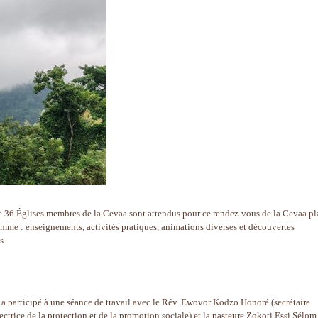
 de 36 Églises membres de la Cevaa sont attendus pour ce rendez-vous de la Cevaa pl
me : enseignements, activités pratiques, animations diverses et découvertes
s.
 a participé à une séance de travail avec le Rév. Ewovor Kodzo Honoré (secrétaire
ectrice de la protection et de la promotion sociale) et la pasteure Zokoti Essi Sélom