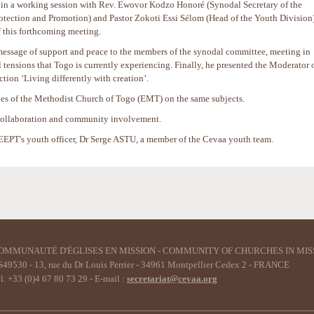
t in a working session with Rev. Ewovor Kodzo Honoré (Synodal Secretary of the
rotection and Promotion) and Pastor Zokoti Essi Sélom (Head of the Youth Division)
f this forthcoming meeting.
message of support and peace to the members of the synodal committee, meeting in
al tensions that Togo is currently experiencing. Finally, he presented the Moderator 
ion ‘Living differently with creation’.
es of the Methodist Church of Togo (EMT) on the same subjects.
 collaboration and community involvement.
EPT's youth officer, Dr Serge ASTU, a member of the Cevaa youth team.
OMMUNAUTÉ D'ÉGLISES EN MISSION - COMMUNITY OF CHURCHES IN MIS
49530 - 13, rue du Dr Louis Perrier - 34961 Montpellier Cedex 2 - FRANCE
l. +33 (0)4 67 80 73 29 - E-mail :
secretariat@cevaa.org