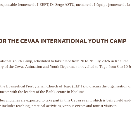
sponsable Jeunesse de l’EEPT, Dr. Serge ASTU, membre de l’équipe jeunesse de la
OR THE CEVAA INTERNATIONAL YOUTH CAMP
ernational Youth Camp, scheduled to take place from 20 to 26 July 2026 in Kpalimé
ry of the Cevaa Animation and Youth Department, travelled to Togo from 8 to 10 J
 the Evangelical Presbyterian Church of Togo (EEPT), to discuss the organisation o
ments with the leaders of the Bafok centre in Kpalimé.
r churches are expected to take part in this Cevaa event, which is being held und
ludes teaching, practical activities, various events and tourist visits to