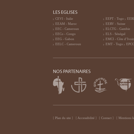
LES EGLISES
CEVI - Italie
EEPT - Togo
EERF
EEAM - Maroc
EERV - Suisse
EEC - Cameroun
ELCTG - Gambie
EECo - Congo
ELS - Sénégal
EEG - Gabon
EMCI - Côte d’Ivoi
EELC - Cameroun
EMT - Togo
EPCG
NOS PARTENAIRES
Plan du site
Accessibilité
Contact
Mentions l