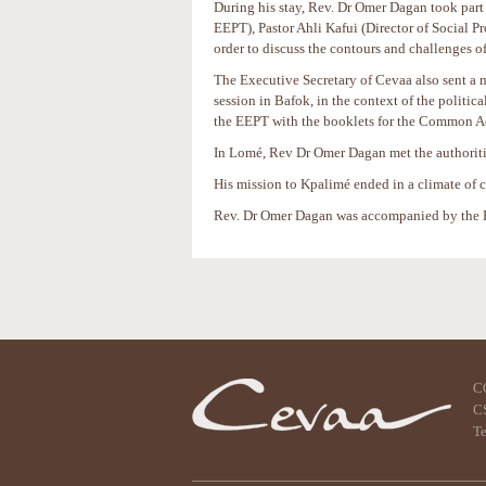
During his stay, Rev. Dr Omer Dagan took par
EEPT), Pastor Ahli Kafui (Director of Social P
order to discuss the contours and challenges o
The Executive Secretary of Cevaa also sent a 
session in Bafok, in the context of the politic
the EEPT with the booklets for the Common Act
In Lomé, Rev Dr Omer Dagan met the authoriti
His mission to Kpalimé ended in a climate of
Rev. Dr Omer Dagan was accompanied by the E
Actions
sur
le
document
C
CS
Te