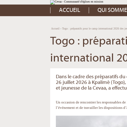
Aller
Outils
au
personnels
contenu.
ACCUEIL
QUI SOMME
|
Aller
à
la
navigation
Accueil
›
Togo : préparatifs pour le camp international 2026 des j
Togo : préparat
international 2
Dans le cadre des préparatifs du
26 juillet 2026 à Kpalimé (Togo),
et jeunesse de la Cevaa, a effect
Un occasion de rencontrer les responsables de
l’événement et de travailler les dispositions 