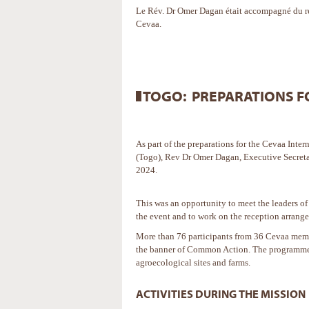
Le Rév. Dr Omer Dagan était accompagné du re
Cevaa.
TOGO: PREPARATIONS F
As part of the preparations for the Cevaa Int
(Togo), Rev Dr Omer Dagan, Executive Secreta
2024.
This was an opportunity to meet the leaders of
the event and to work on the reception arrange
More than 76 participants from 36 Cevaa membe
the banner of Common Action. The programme inc
agroecological sites and farms.
ACTIVITIES DURING THE MISSION