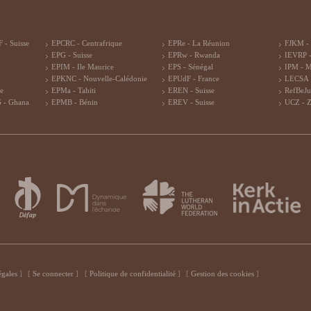
 - Suisse
EPCRC - Centrafrique
EPRe - La Réunion
FJKM -
EPG - Suisse
EPRw - Rwanda
IEVRP -
EPIM - Ile Maurice
EPS - Sénégal
IPM - 
EPKNC - Nouvelle-Calédonie
EPUdF - France
LECSA 
re
EPMa - Tahiti
EREN - Suisse
RefBeJu
 - Ghana
EPMB - Bénin
EREV - Suisse
UCZ - 
égales
Se connecter
Politique de confidentialité
Gestion des cookies