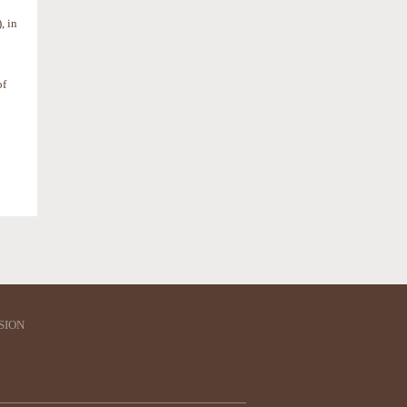
, in
of
SION