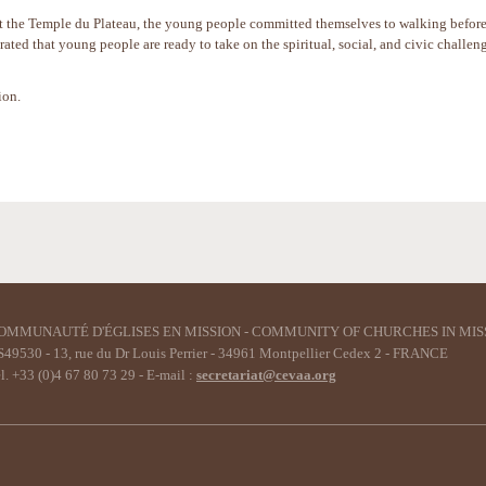
at the Temple du Plateau, the young people committed themselves to walking befor
ated that young people are ready to take on the spiritual, social, and civic challen
ion.
OMMUNAUTÉ D'ÉGLISES EN MISSION - COMMUNITY OF CHURCHES IN MIS
49530 - 13, rue du Dr Louis Perrier - 34961 Montpellier Cedex 2 - FRANCE
l. +33 (0)4 67 80 73 29 - E-mail :
secretariat@cevaa.org