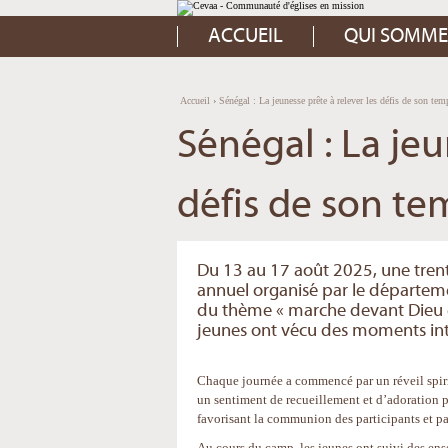
Aller
Outils
au
personnels
contenu.
ACCUEIL
QUI SOMME
|
Aller
à
la
navigation
Accueil
›
Sénégal : La jeunesse prête à relever les défis de son tem
Sénégal : La jeu
défis de son te
Du 13 au 17 août 2025, une tren
annuel organisé par le départeme
du thème « marche devant Dieu et 
jeunes ont vécu des moments inte
Chaque journée a commencé par un réveil spiri
un sentiment de recueillement et d’adoration 
favorisant la communion des participants et pa
Au cours du camp, les jeunes ont suivi des ens