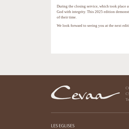
During the closing service, which took place 
God with integrity. This 2025 edition demonstr
of their time.
We look forward to seeing you at the next edit
Actions
sur
le
document
C
CS
Te
LES EGLISES