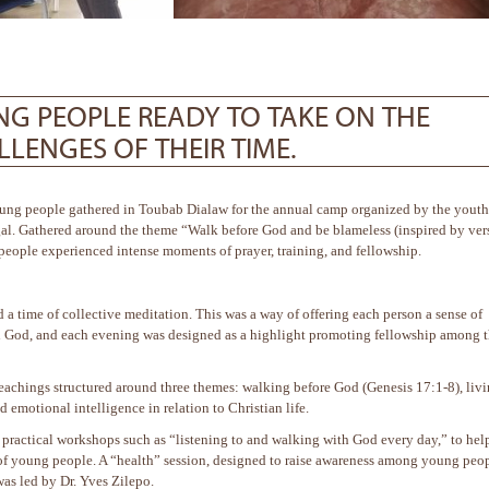
NG PEOPLE READY TO TAKE ON THE
LENGES OF THEIR TIME.
ung people gathered in Toubab Dialaw for the annual camp organized by the youth
gal. Gathered around the theme “Walk before God and be blameless (inspired by ver
people experienced intense moments of prayer, training, and fellowship.
a time of collective meditation. This was a way of offering each person a sense of
h God, and each evening was designed as a highlight promoting fellowship among 
achings structured around three themes: walking before God (Genesis 17:1-8), liv
d emotional intelligence in relation to Christian life.
ractical workshops such as “listening to and walking with God every day,” to hel
s of young people. A “health” session, designed to raise awareness among young peo
was led by Dr. Yves Zilepo.