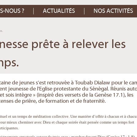
S-NOUS ?
ACTUALITÉS
NOS ACTIVITÉS
ps.
nesse prête à relever les
mps.
taine de jeunes s’est retrouvée à Toubab Dialaw pour le c
nt jeunesse de l'Eglise protestante du Sénégal. Réunis aut
sois intègre » (inspiré des versets de la Genèse 17.1), les
nses de prière, de formation et de fraternité.
tuel et un temps de méditation collective. Une manière d’offrir à chacun et à chac
pour mieux cheminer avec Dieu et chaque soirée était pensée comme un temps fort
rticipantes.
eignements structurés autour de trois axes : marcher devant Dieu (Genèse 17 : 1-8),