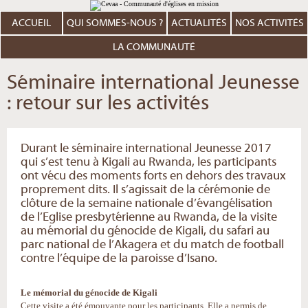
Aller
Outils
au
personnels
contenu.
ACCUEIL
QUI SOMMES-NOUS ?
ACTUALITÉS
NOS ACTIVITÉS
|
Aller
à
LA COMMUNAUTÉ
la
navigation
Séminaire international Jeunesse
: retour sur les activités
Durant le séminaire international Jeunesse 2017
qui s’est tenu à Kigali au Rwanda, les participants
ont vécu des moments forts en dehors des travaux
proprement dits. Il s’agissait de la cérémonie de
clôture de la semaine nationale d’évangélisation
de l’Eglise presbytérienne au Rwanda, de la visite
au mémorial du génocide de Kigali, du safari au
parc national de l’Akagera et du match de football
contre l’équipe de la paroisse d’Isano.
Le mémorial du génocide de Kigali
Cette visite a été émouvante pour les participants. Elle a permis de