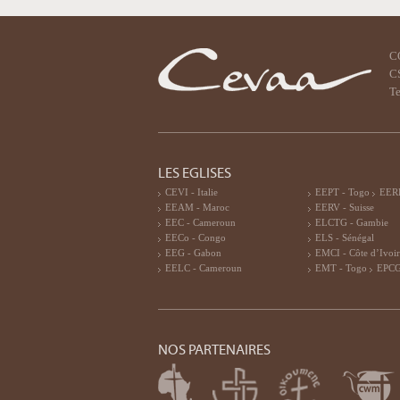
C
CS
Te
LES EGLISES
CEVI - Italie
EEPT - Togo
EERF
EEAM - Maroc
EERV - Suisse
EEC - Cameroun
ELCTG - Gambie
EECo - Congo
ELS - Sénégal
EEG - Gabon
EMCI - Côte d’Ivoi
EELC - Cameroun
EMT - Togo
EPCG
NOS PARTENAIRES