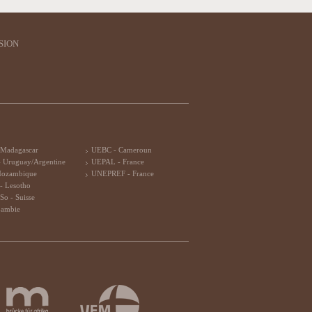
SION
 Madagascar
UEBC - Cameroun
 Uruguay/Argentine
UEPAL - France
Mozambique
UNEPREF - France
- Lesotho
So - Suisse
Zambie