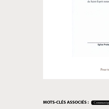
Pour t
Actions
sur
le
document
MOTS-CLÉS ASSOCIÉS :
Communiq