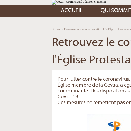
Aller
Outils
au
personnels
contenu.
ACCUEIL
QUI SOMME
|
Aller
à
la
navigation
Accueil
›
Retrouvez le communiqué officiel de l'Église Protestant
Retrouvez le c
l'Église Protest
Pour lutter contre le coronavirus
Église membre de la Cevaa, a ég
communauté. Des dispositions sani
Covid-19.
Ces mesures ne remettent pas en 