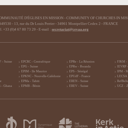
OMMUNAUTÉ D'ÉGLISES EN MISSION - COMMUNITY OF CHURCHES IN MIS
49530 - 13, rue du Dr Louis Perrier - 34961 Montpellier Cedex 2 - FRANCE
l. +33 (0)4 67 80 73 29 - E-mail :
secretariat@cevaa.org
 - Suisse
EPCRC - Centrafrique
EPRe - La Réunion
FJKM -
EPG - Suisse
EPRw - Rwanda
IEVRP -
EPIM - Ile Maurice
EPS - Sénégal
IPM - 
EPKNC - Nouvelle-Calédonie
EPUdF - France
LECSA 
re
EPMa - Tahiti
EREN - Suisse
RefBeJu
 - Ghana
EPMB - Bénin
EREV - Suisse
UCZ - 