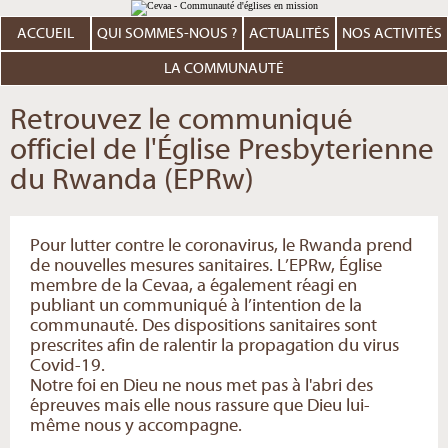
Aller
Outils
au
personnels
contenu.
ACCUEIL
QUI SOMMES-NOUS ?
ACTUALITÉS
NOS ACTIVITÉS
|
Aller
à
LA COMMUNAUTÉ
la
navigation
Retrouvez le communiqué
officiel de l'Église Presbyterienne
du Rwanda (EPRw)
Pour lutter contre le coronavirus, le Rwanda prend
de nouvelles mesures sanitaires. L’EPRw, Église
membre de la Cevaa, a également réagi en
publiant un communiqué à l’intention de la
communauté. Des dispositions sanitaires sont
prescrites afin de ralentir la propagation du virus
Covid-19.
Notre foi en Dieu ne nous met pas à l'abri des
épreuves mais elle nous rassure que Dieu lui-
même nous y accompagne.