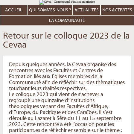
Aller
Outils
au
personnels
contenu.
ACCUEIL
QUI SOMMES-NOUS ?
ACTUALITÉS
NOS ACTIVITÉS
|
Aller
à
LA COMMUNAUTÉ
la
navigation
Retour sur le colloque 2023 de la
Cevaa
Depuis quelques années, la Cevaa organise des
rencontres avec les Facultés et Centres de
Formation liés aux Eglises membres de la
Communauté afin de réfléchir sur des thématiques
touchant leurs réalités respectives.
Le colloque 2023 qui vient de s’achever a
regroupé une quinzaine d’institutions
théologiques venant des Facultés d’Afrique,
d’Europe, du Pacifique et des Caraïbes. Il s’est
déroulé au Lazaret à Sète du 11 au 15 septembre
2023. Cette rencontre a été l’occasion pour les
participant.es de réfléchir ensemble sur le thème :