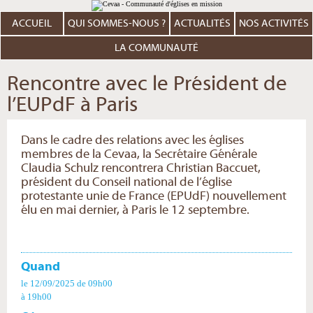
Aller
Outils
au
personnels
contenu.
ACCUEIL
QUI SOMMES-NOUS ?
ACTUALITÉS
NOS ACTIVITÉS
|
Aller
à
LA COMMUNAUTÉ
la
navigation
Rencontre avec le Président de
l’EUPdF à Paris
Dans le cadre des relations avec les églises
membres de la Cevaa, la Secrétaire Générale
Claudia Schulz rencontrera Christian Baccuet,
président du Conseil national de l’église
protestante unie de France (EPUdF) nouvellement
élu en mai dernier, à Paris le 12 septembre.
Quand
le 12/09/2025
de 09h00
à 19h00