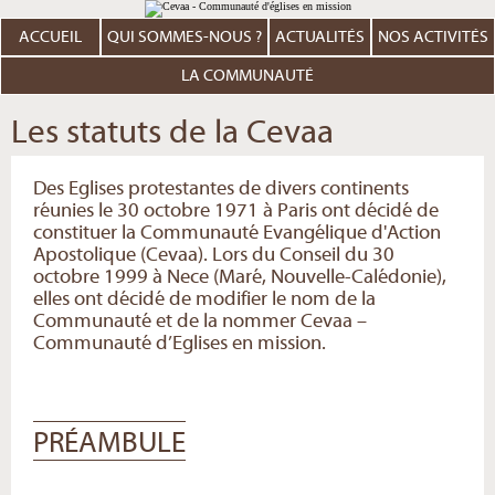
Aller
Outils
au
personnels
contenu.
ACCUEIL
QUI SOMMES-NOUS ?
ACTUALITÉS
NOS ACTIVITÉS
|
Aller
à
LA COMMUNAUTÉ
la
navigation
Les statuts de la Cevaa
Des Eglises protestantes de divers continents
réunies le 30 octobre 1971 à Paris ont décidé de
constituer la Communauté Evangélique d'Action
Apostolique (Cevaa). Lors du Conseil du 30
octobre 1999 à Nece (Maré, Nouvelle-Calédonie),
elles ont décidé de modifier le nom de la
Communauté et de la nommer Cevaa –
Communauté d’Eglises en mission.
PRÉAMBULE