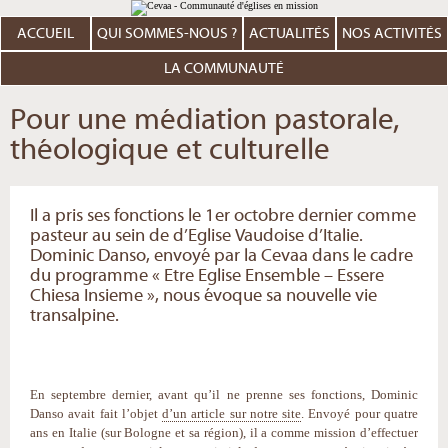
Aller
Outils
au
personnels
contenu.
ACCUEIL
QUI SOMMES-NOUS ?
ACTUALITÉS
NOS ACTIVITÉS
|
Aller
à
LA COMMUNAUTÉ
la
navigation
Pour une médiation pastorale,
théologique et culturelle
Il a pris ses fonctions le 1er octobre dernier comme
pasteur au sein de d’Eglise Vaudoise d’Italie.
Dominic Danso, envoyé par la Cevaa dans le cadre
du programme « Etre Eglise Ensemble – Essere
Chiesa Insieme », nous évoque sa nouvelle vie
transalpine.
En septembre dernier, avant qu’il ne prenne ses fonctions, Dominic
Danso avait fait l’objet
d’un article sur notre site
. Envoyé pour quatre
ans en Italie (sur Bologne et sa région), il a comme mission d’effectuer