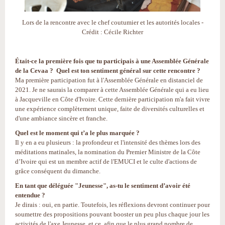
Lors de la rencontre avec le chef coutumier et les autorités locales -
Crédit : Cécile Richter
Était-ce la première fois que tu participais à une Assemblée Générale
de la Cevaa ? Quel est ton sentiment général sur cette rencontre ?
Ma première participation fut à l'Assemblée Générale en distanciel de
2021. Je ne saurais la comparer à cette Assemblée Générale qui a eu lieu
à Jacqueville en Côte d'Ivoire. Cette dernière participation m'a fait vivre
une expérience complètement unique, faite de diversités culturelles et
d'une ambiance sincère et franche.
Quel est le moment qui t’a le plus marquée ?
Il y en a eu plusieurs : la profondeur et l'intensité des thèmes lors des
méditations matinales, la nomination du Premier Ministre de la Côte
d’Ivoire qui est un membre actif de l'EMUCI et le culte d'actions de
grâce conséquent du dimanche.
En tant que déléguée "Jeunesse", as-tu le sentiment d’avoir été
entendue ?
Je dirais : oui, en partie. Toutefois, les réflexions devront continuer pour
soumettre des propositions pouvant booster un peu plus chaque jour les
activités de l'axe Jeunesse, et ce, afin que le plus grand nombre de