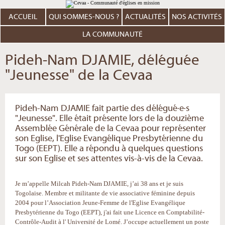
Aller
Outils
au
personnels
contenu.
ACCUEIL
QUI SOMMES-NOUS ?
ACTUALITÉS
NOS ACTIVITÉS
|
Aller
à
LA COMMUNAUTÉ
la
navigation
Pideh-Nam DJAMIE, déléguée
"Jeunesse" de la Cevaa
Pideh-Nam DJAMIE fait partie des délégué·e·s
"Jeunesse". Elle était présente lors de la douzième
Assemblée Générale de la Cevaa pour représenter
son Eglise, l'Eglise Evangélique Presbytérienne du
Togo (EEPT). Elle a répondu à quelques questions
sur son Eglise et ses attentes vis-à-vis de la Cevaa.
Je m’appelle Milcah Pideh-Nam DJAMIE, j’ai 38 ans et je suis
Togolaise. Membre et militante de vie associative féminine depuis
2004 pour l’Association Jeune-Femme de l'Eglise Evangélique
Presbytérienne du Togo (EEPT), j'ai fait une Licence en Comptabilité-
Contrôle-Audit à l' Université de Lomé. J’occupe actuellement un poste