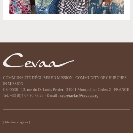
Actions
sur
le
document
COMMUNAUTÉ D'ÉGLISES EN MISSION - COMMUNITY OF CHURCHES
IN MISSION
CS49530 - 13, rue du Dr Louis Perrier - 34961 Montpellier Cedex 2 - FRANCE
Tel. +33 (0)4 67 80 73 29 - E-mail :
secretariat@cevaa.org
Mentions légales