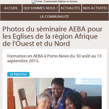
Aller
Outils
au
personnels
contenu.
ACCUEIL
QUI SOMMES-NOUS ?
ACTUALITÉS
NOS ACTIVITÉS
|
Aller
à
LA COMMUNAUTÉ
la
navigation
Photos du séminaire AEBA pour
les Eglises de la région Afrique
de l’Ouest et du Nord
Formation en AEBA à Porto-Novo du 30 août au 13
septembre 2015.
20 PHOTOS