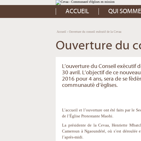
Aller
Outils
au
personnels
contenu.
ACCUEIL
QUI SOMME
|
Aller
à
la
navigation
Accueil
›
Ouverture du conseil exécutif de la Cevaa
Ouverture du co
L’ouverture du Conseil exécutif de
30 avril. L’objectif de ce nouve
2016 pour 4 ans, sera de se fédér
communauté d’églises.
L’accueil et l’ouverture ont été faits par le S
de l’Église Protestante Maohi.
La présidente de la Cevaa, Henriette Mbatc
Cameroun à Ngaoundéré, où s’est déroulée en
l’après-midi.