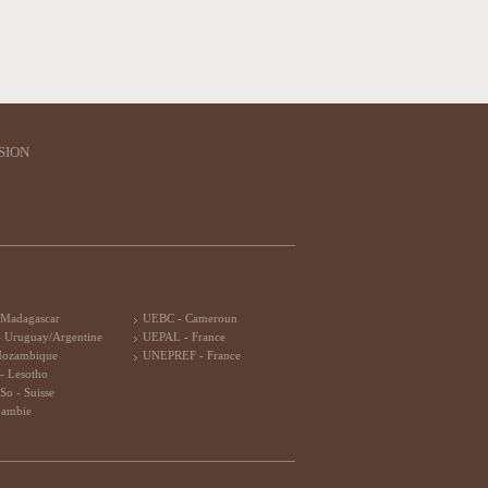
SION
 Madagascar
UEBC - Cameroun
 Uruguay/Argentine
UEPAL - France
Mozambique
UNEPREF - France
- Lesotho
So - Suisse
Zambie