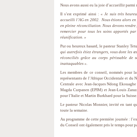
Nous avons aussi eu la joie d’accueillir parm
Il s’est exprimé ainsi :
« Je suis très heure
accueilli l’AG en 2002. Nous étions alors en
en pleine réconciliation. Nous devons rendre
remercier pour tous les soins apportés par
réunification. »
Pur ou heureux hasard, le pasteur Stanley Tetua
qui autrefois étiez étrangers, vous dont les 
réconciliés grâce au corps périssable de s
inattaquables ».
Les membres de ce conseil, nommés pour la 
représentants de l’Afrique Occidentale et d
Centrale avec Jean-Jacques Ndong Ekouaghe 
Magda Curpanen (EPIM) et Jean-Louis Zaraza
pour l’Italie et Martin Burkhard pour la Suiss
Le pasteur Nicolas Monnier, invité en tant q
toute la semaine.
Au programme de cette première journée : l’e
du Conseil ont également pris le temps pour p