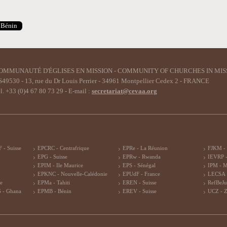
Bénin
OMMUNAUTÉ D'ÉGLISES EN MISSION - COMMUNITY OF CHURCHES IN MIS
49530 - 13, rue du Dr Louis Perrier - 34961 Montpellier Cedex 2 - FRANCE
l. +33 (0)4 67 80 73 29 - E-mail :
secretariat@cevaa.org
 - Suisse
EPCRC - Centrafrique
EPRe - La Réunion
FJKM -
EPG - Suisse
EPRw - Rwanda
IEVRP -
EPIM - Ile Maurice
EPS - Sénégal
IPM - 
EPKNC - Nouvelle-Calédonie
EPUdF - France
LECSA 
re
EPMa - Tahiti
EREN - Suisse
RefBeJu
 - Ghana
EPMB - Bénin
EREV - Suisse
UCZ - 