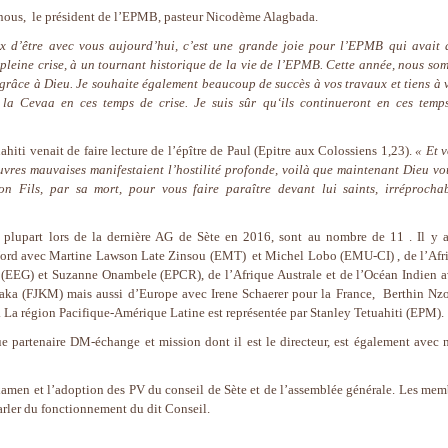
i nous, le président de l’EPMB, pasteur Nicodème Alagbada.
ux d’être avec vous aujourd’hui, c’est une grande joie pour l’EPMB qui avait 
 pleine crise, à un tournant historique de la vie de l’EPMB. Cette année, nous so
 grâce à Dieu. Je souhaite également beaucoup de succès à vos travaux et tiens à 
 la Cevaa en ces temps de crise. Je suis sûr qu‘ils continueront en ces temp
hiti venait de faire lecture de l’épître de Paul (Epitre aux Colossiens 1,23).
« Et v
œuvres mauvaises manifestaient l’hostilité profonde, voilà que maintenant Dieu vo
on Fils, par sa mort, pour vous faire paraître devant lui saints, irréprochab
plupart lors de la dernière AG de Sète en 2016, sont au nombre de 11 . Il y a
u Nord avec Martine Lawson Late Zinsou (EMT) et Michel Lobo (EMU-CI) , de l’Afr
(EEG) et Suzanne Onambele (EPCR), de l’Afrique Australe et de l’Océan Indien 
ka (FJKM) mais aussi d’Europe avec Irene Schaerer pour la France, Berthin Nz
e. La région Pacifique-Amérique Latine est représentée par Stanley Tetuahiti (EPM).
ue partenaire DM-échange et mission dont il est le directeur, est également avec 
xamen et l’adoption des PV du conseil de Sète et de l’assemblée générale. Les mem
arler du fonctionnement du dit Conseil.