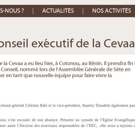
S-NOUS ?
ACTUALITÉS
NOS ACTIVITÉS
nseil exécutif de la Cevaa
 la Cevaa a eu lieu hier, à Cotonou, au Bénin. Il prendra fin 
au Conseil, nommé lors de l’Assemblée Générale de Sète en
er en tant que nouvelle équipe pour faire vivre la
ecrétaire général Célestin Kiki et le vice-président, Stanley Tetuahiti également pas
hou, s’est excusée de son absence. Présente au synode de l’Eglise Evangéliqu
tre autre l’élection des nouveaux responsables de l’EEC, elle nous a rejoints 