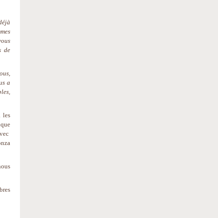
déjà
mmes
vous
s de
ous,
us a
les,
 les
ique
avec
onza
nous
bres