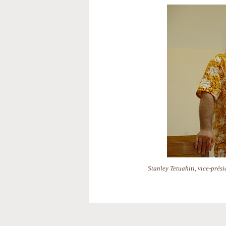
Stanley Tetuahiti, vice-pré
Actions