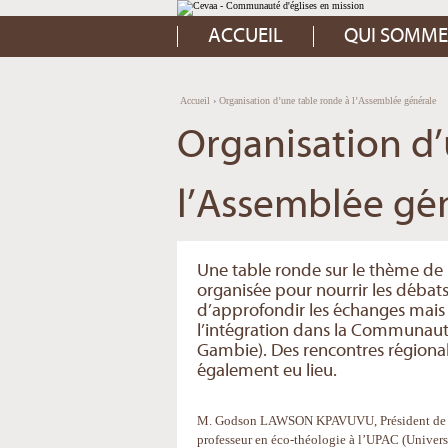
Aller
Outils
au
personnels
contenu.
ACCUEIL
QUI SOMME
|
Aller
à
la
navigation
Accueil
›
Organisation d’une table ronde à l’Assemblée générale
Organisation d’
l’Assemblée gé
Une table ronde sur le thème de 
organisée pour nourrir les débat
d’approfondir les échanges mais
l’intégration dans la Communauté
Gambie). Des rencontres région
également eu lieu.
M. Godson LAWSON KPAVUVU, Président de l’
professeur en éco-théologie à l’UPAC (Unive