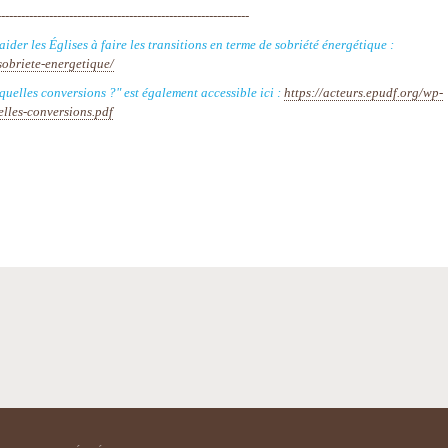
---------------------------------------------------------------
er les Églises à faire les transitions en terme de sobriété énergétique :
sobriete-energetique/
quelles conversions ?" est également accessible ici :
https://acteurs.epudf.org/wp-
lles-conversions.pdf