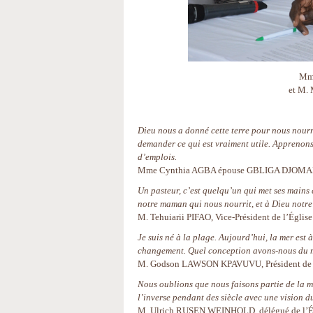
Mm
et M. 
Dieu nous a donné cette terre pour nous nourrir
demander ce qui est vraiment utile. Apprenons 
d’emplois.
Mme Cynthia AGBA épouse GBLIGA DJOM
Un pasteur, c’est quelqu’un qui met ses mains d
notre maman qui nous nourrit, et à Dieu notre
M. Tehuiarii PIFAO, Vice-Président de l’Église
Je suis né à la plage. Aujourd’hui, la mer est
changement. Quel conception avons-nous du mo
M. Godson LAWSON KPAVUVU, Président de l
Nous oublions que nous faisons partie de la m
l’inverse pendant des siècle avec une vision 
M. Ulrich RUSEN WEINHOLD, délégué de l’Égl