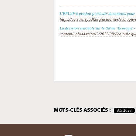
--------------------------------------------------------------
L'EPUdF à produit plusieurs documents pour aid
https://acteurs.epudf.org/actualites/ecologie/
La décision synodale sur le thème "Écologie - 
content/uploads/sites/2/2022/08/Ecologie-que
Actions
sur
le
document
MOTS-CLÉS ASSOCIÉS :
AG 2023