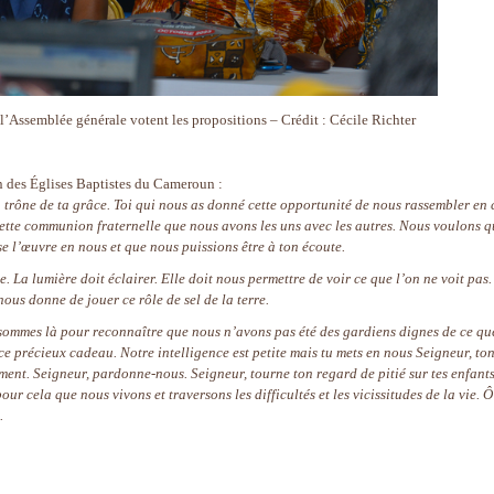
l’Assemblée générale votent les propositions – Crédit : Cécile Richter
n des Églises Baptistes du Cameroun :
trône de ta grâce. Toi qui nous as donné cette opportunité de nous rassembler en 
cette communion fraternelle que nous avons les uns avec les autres. Nous voulons q
se l’œuvre en nous et que nous puissions être à ton écoute.
e. La lumière doit éclairer. Elle doit nous permettre de voir ce que l’on ne voit pas.
ous donne de jouer ce rôle de sel de la terre.
sommes là pour reconnaître que nous n’avons pas été des gardiens dignes de ce qu
e précieux cadeau. Notre intelligence est petite mais tu mets en nous Seigneur, to
ent. Seigneur, pardonne-nous. Seigneur, tourne ton regard de pitié sur tes enfants
r cela que nous vivons et traversons les difficultés et les vicissitudes de la vie. Ô
.