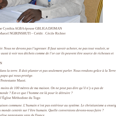
e Cynthia AGBA épouse GBLIGA DJOMAN
Marcel NGIRINSHUTI – Crédit : Cécile Richter
. Nous ne devons pas l’agresser. Il faut savoir acheter, ne pas tout vouloir, se
aussi à voir nos déchets comme de l’or car ils peuvent être source de richesses et
AN
ans la terre. Il doit planter et pas seulement parler. Nous rendons grâce à la Terre
 papa qui nous protège.
 Protestante Maori.
 à moins de 100 mètres de ma maison. On ne peut pas dire qu’il n’y a pas de
nde ? Est-ce que l’homme est là pour le détruire ?
’Église Méthodiste du Togo
aison commune. L’humain n’est pas extérieur au système. Le christianisme a ensei
du monde centrée sur l’être humain. Quelle conversions devons-nous faire ?
ise protestante unie de France