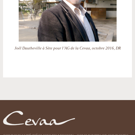
Joël Dautheville à Sète pour l’AG de la Cevaa, octobre 2016, DR
Actions
sur
le
document