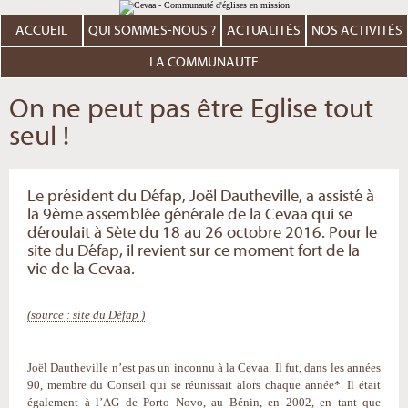
Aller
Outils
au
personnels
contenu.
ACCUEIL
QUI SOMMES-NOUS ?
ACTUALITÉS
NOS ACTIVITÉS
|
Aller
à
LA COMMUNAUTÉ
la
navigation
On ne peut pas être Eglise tout
seul !
Le président du Défap, Joël Dautheville, a assisté à
la 9ème assemblée générale de la Cevaa qui se
déroulait à Sète du 18 au 26 octobre 2016. Pour le
site du Défap, il revient sur ce moment fort de la
vie de la Cevaa.
(source : site du Défap )
Joël Dautheville n’est pas un inconnu à la Cevaa. Il fut, dans les années
90, membre du Conseil qui se réunissait alors chaque année*. Il était
également à l’AG de Porto Novo, au Bénin, en 2002, en tant que