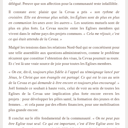
délégué. Preuve que son affection pour la communauté reste infaillible.
Il constate avec plaisir que la Cevaa a pris
« son rythme de
croisière. Elle est devenue plus solide, les Églises sont de plus en plus
en communion les unes avec les autres »
. Les soutiens mutuels sont de
plus en plus forts. La Cevaa suscite entre les Eglises membres qui
vivent dans le même pays des projets communs.
« Cela me réjouit, c’est
ce qui était attendu de la Cevaa. »
Malgré les tensions dans les relations Nord-Sud qui se concrétisent pour
une telle assemblée aux questions administratives, comme le problème
récurrent que constitue l’obtention des visas, la Cevaa poursuit sa route.
Et c’est là une vraie source de joie pour toutes les Eglises membres.
« On est,
dit-il, t
oujours plus fidèle à l’appel au témoignage lancé par
Jésus, le Christ que son évangile est partagé. Ce qui est le cas au sein
de la Cevaa et qui demande à être encore et toujours plus encouragé. »
Joël formule ce souhait à haute voix, celui de voir au sein de toutes les
Eglises de la Cevaa une implication plus forte encore envers les
projets : pour développer les pôles santé, la formation des jeunes et des
femmes… et cela passe par des efforts financiers, pour une mobilisation
plus grande encore.
Il conclut sur le rôle fondamental de la communauté.
« On ne peut pas
être Eglise tout seul. Ce qui est important, c’est d’être Eglise avec les