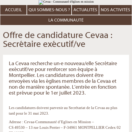
Aller
Outils
au
personnels
contenu.
ACCUEIL
QUI SOMMES-NOUS ?
ACTUALITÉS
NOS ACTIVITÉS
|
Aller
à
LA COMMUNAUTÉ
la
navigation
Offre de candidature Cevaa :
Secrétaire exécutif/ve
La Cevaa recherche un·e nouveau/elle Secrétaire
exécutif/ve pour renforcer son équipe à
Montpellier. Les candidatures doivent être
envoyées via les églises membres de la Cevaa et
non de manière spontanée. L’entrée en fonction
est prévue pour le 1er juillet 2023.
Les candidatures doivent parvenir au Secrétariat de la Cevaa au plus
tard pour le 31 mai 2023.
Adresse : Cevaa-Communauté d’Eglises en Mission –
CS 49530 – 13 rue Louis Perrier – F-34961 MONTPELLIER Cedex 02