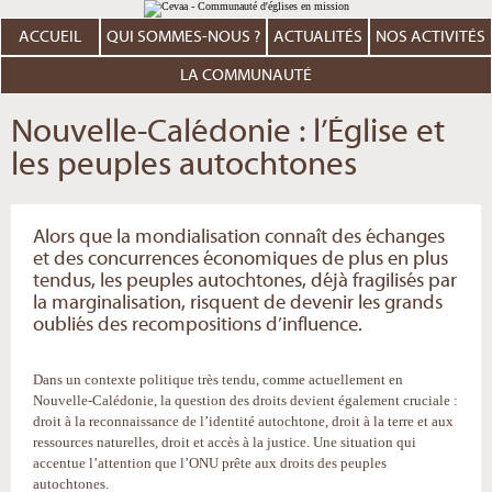
Aller
Outils
au
personnels
contenu.
ACCUEIL
QUI SOMMES-NOUS ?
ACTUALITÉS
NOS ACTIVITÉS
|
Aller
à
LA COMMUNAUTÉ
la
navigation
Nouvelle-Calédonie : l’Église et
les peuples autochtones
Alors que la mondialisation connaît des échanges
et des concurrences économiques de plus en plus
tendus, les peuples autochtones, déjà fragilisés par
la marginalisation, risquent de devenir les grands
oubliés des recompositions d’influence.
Dans un contexte politique très tendu, comme actuellement en
Nouvelle-Calédonie, la question des droits devient également cruciale :
droit à la reconnaissance de l’identité autochtone, droit à la terre et aux
ressources naturelles, droit et accès à la justice. Une situation qui
accentue l’attention que l’ONU prête aux droits des peuples
autochtones.