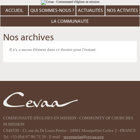
Aller
Outils
au
personnels
contenu.
ACCUEIL
QUI SOMMES-NOUS ?
ACTUALITÉS
NOS ACTIVITÉS
|
Aller
à
LA COMMUNAUTÉ
la
navigation
Nos archives
Il n'y a aucun élément dans ce dossier pour l'instant.
COMMUNAUTÉ D'ÉGLISES EN MISSION - COMMUNITY OF CHURCHES
IN MISSION
CS49530 - 13, rue du Dr Louis Perrier - 34961 Montpellier Cedex 2 - FRANCE
Tel. +33 (0)4 67 80 73 29 - E-mail :
secretariat@cevaa.org