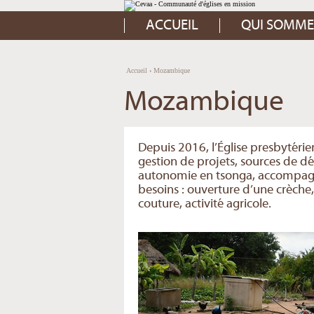
Aller
Outils
au
personnels
contenu.
ACCUEIL
QUI SOMME
|
Aller
à
la
navigation
Accueil
›
Mozambique
Mozambique
Depuis 2016, l’Église presbytér
gestion de projets, sources de 
autonomie en tsonga, accompagne 
besoins : ouverture d’une crèche,
couture, activité agricole.