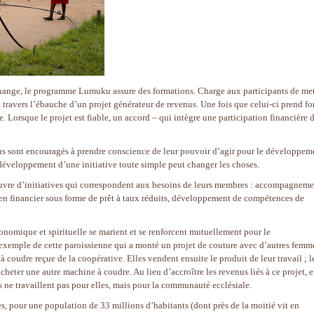
hange, le programme Lumuku assure des formations. Charge aux participants de met
 travers l’ébauche d’un projet générateur de revenus. Une fois que celui-ci prend fo
. Lorsque le projet est fiable, un accord – qui intègre une participation financière d
ens sont encouragés à prendre conscience de leur pouvoir d’agir pour le développem
développement d’une initiative toute simple peut changer les choses.
œuvre d’initiatives qui correspondent aux besoins de leurs membres : accompagneme
utien financier sous forme de prêt à taux réduits, développement de compétences de
onomique et spirituelle se marient et se renforcent mutuellement pour le
xemple de cette paroissienne qui a monté un projet de couture avec d’autres femm
 coudre reçue de la coopérative. Elles vendent ensuite le produit de leur travail ; l
acheter une autre machine à coudre. Au lieu d’accroître les revenus liés à ce projet, e
es ne travaillent pas pour elles, mais pour la communauté ecclésiale.
, pour une population de 33 millions d’habitants (dont près de la moitié vit en