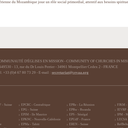
térienne du Mozambique joue un rôle social primordial, attentif aux besoins spiritue
OMMUNAUTÉ D'ÉGLISES EN MISSION - COMMUNITY OF CHURCHES IN MIS
49530 - 13, rue du Dr Louis Perrier - 34961 Montpellier Cedex 2 - FRANCE
l. +33 (0)4 67 80 73 29 - E-mail :
secretariat@cevaa.org
 - Suisse
EPCRC - Centrafrique
EPRe - La Réunion
FJKM -
EPG - Suisse
EPRw - Rwanda
IEVRP -
EPIM - Ile Maurice
EPS - Sénégal
IPM - 
EPKNC - Nouvelle-Calédonie
EPUdF - France
LECSA 
re
EPMa - Tahiti
EREN - Suisse
RefBeJu