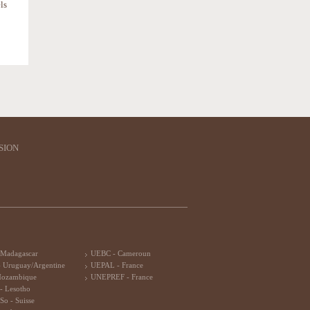
ls
SION
 Madagascar
UEBC - Cameroun
 Uruguay/Argentine
UEPAL - France
Mozambique
UNEPREF - France
- Lesotho
So - Suisse