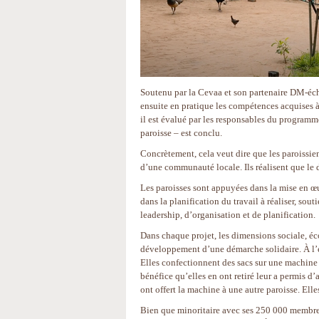
Soutenu par la Cevaa et son partenaire DM-éc
ensuite en pratique les compétences acquises à
il est évalué par les responsables du programme
paroisse – est conclu.
Concrètement, cela veut dire que les paroissi
d’une communauté locale. Ils réalisent que le 
Les paroisses sont appuyées dans la mise en 
dans la planification du travail à réaliser, so
leadership, d’organisation et de planification.
Dans chaque projet, les dimensions sociale, éc
développement d’une démarche solidaire. À l’e
Elles confectionnent des sacs sur une machine à
bénéfice qu’elles en ont retiré leur a permis d’
ont offert la machine à une autre paroisse. Ell
Bien que minoritaire avec ses 250 000 membres