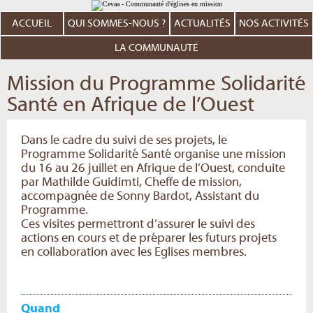
Aller
Outils
au
personnels
contenu.
ACCUEIL
QUI SOMMES-NOUS ?
ACTUALITÉS
NOS ACTIVITÉS
|
Aller
à
LA COMMUNAUTÉ
la
navigation
Mission du Programme Solidarité
Santé en Afrique de l’Ouest
Dans le cadre du suivi de ses projets, le
Programme Solidarité Santé organise une mission
du 16 au 26 juillet en Afrique de l’Ouest, conduite
par Mathilde Guidimti, Cheffe de mission,
accompagnée de Sonny Bardot, Assistant du
Programme.
Ces visites permettront d’assurer le suivi des
actions en cours et de préparer les futurs projets
en collaboration avec les Eglises membres.
Quand