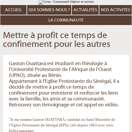
Aller
Outils
au
personnels
contenu.
ACCUEIL
QUI SOMMES-NOUS ?
ACTUALITÉS
NOS ACTIVITÉS
|
Aller
à
LA COMMUNAUTÉ
la
navigation
Mettre à profit ce temps de
confinement pour les autres
Gaston Ouattara est étudiant en théologie à
l’Université Protestante de l’Afrique de l’Ouest
(UPAO), située au Bénin.
Appartenant à l'Eglise Protestante du Sénégal, il a
décidé de mettre à profit ce temps de
confinement pour entretenir et renforcer les liens
avec la famille, les amis et sa communauté.
Retrouvez son témoignage et cet appel en vidéo.
"Je me nomme Gaston OUATTARA, candidat au Saint Ministère de
l’Eglise Protestante du Sénégal (EPS), créé depuis 1863 avec trois
belles paroisses.