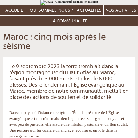
Aller
Outils
au
personnels
contenu.
ACCUEIL
QUI SOMMES-NOUS ?
ACTUALITÉS
NOS ACTIVITÉS
|
Aller
à
LA COMMUNAUTÉ
la
navigation
Maroc : cinq mois après le
séisme
Le 9 septembre 2023 la terre tremblait dans la
région montagneuse du Haut Atlas au Maroc,
faisant près de 3 000 morts et plus de 6 000
blessés. Dès le lendemain, l’Église évangélique au
Maroc, membre de notre communauté, mettait en
place des actions de soutien et de solidarité.
Dans un pays où l’islam est religion d’État, la présence de l’Église
évangélique est discrète, mais bien implantée. Sans grands moyens et
avec peu de pasteurs, elle assure une mission pastorale et un lien social.
Une posture qui lui confère un ancrage reconnu et un rôle dans le
paysage marocain.