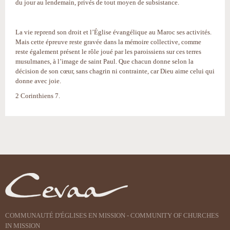
du jour au lendemain, privés de tout moyen de subsistance.
La vie reprend son droit et l’Église évangélique au Maroc ses activités.
Mais cette épreuve reste gravée dans la mémoire collective, comme
reste également présent le rôle joué par les paroissiens sur ces terres
musulmanes, à l’image de saint Paul. Que chacun donne selon la
décision de son cœur, sans chagrin ni contrainte, car Dieu aime celui qui
donne avec joie.
2 Corinthiens 7.
Actions
sur
le
document
COMMUNAUTÉ D'ÉGLISES EN MISSION - COMMUNITY OF CHURCHES
IN MISSION