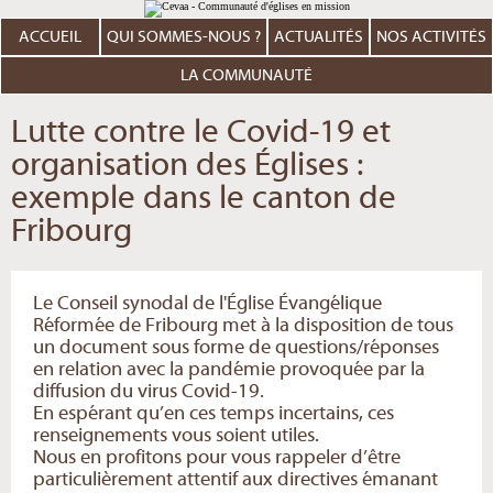
Aller
Outils
au
personnels
contenu.
ACCUEIL
QUI SOMMES-NOUS ?
ACTUALITÉS
NOS ACTIVITÉS
|
Aller
à
LA COMMUNAUTÉ
la
navigation
Lutte contre le Covid-19 et
organisation des Églises :
exemple dans le canton de
Fribourg
Le Conseil synodal de l'Église Évangélique
Réformée de Fribourg met à la disposition de tous
un document sous forme de questions/réponses
en relation avec la pandémie provoquée par la
diffusion du virus Covid-19.
En espérant qu’en ces temps incertains, ces
renseignements vous soient utiles.
Nous en profitons pour vous rappeler d’être
particulièrement attentif aux directives émanant