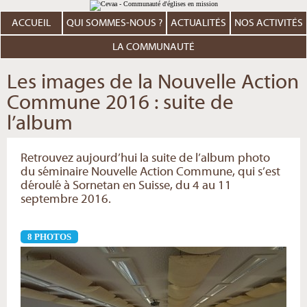
Aller
Outils
au
personnels
contenu.
ACCUEIL
QUI SOMMES-NOUS ?
ACTUALITÉS
NOS ACTIVITÉS
|
Aller
à
LA COMMUNAUTÉ
la
navigation
Les images de la Nouvelle Action
Commune 2016 : suite de
l’album
Retrouvez aujourd’hui la suite de l’album photo
du séminaire Nouvelle Action Commune, qui s’est
déroulé à Sornetan en Suisse, du 4 au 11
septembre 2016.
8 PHOTOS