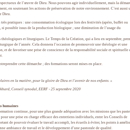
espectueux de l’œuvre de Dieu. Nous pouvons agir individuellement, mais la déma
ment, en soutenant les actions de préservation de notre environnement. C’est aussi 
e Dieu.
 très pratiques : une consommation écologique lors des festivités (apéro, buffet ou
aux, si possible issus de la production biologique ; une diminution de l’usage du
s théologiques et liturgiques. Le Temps de la Création, qui a lieu en septembre, pre
liturgique de l’année. Cela donnera l’occasion de promouvoir une théologie et une
on, et de favoriser une prise de conscience de la responsabilité sociale et spirituelle 
t.
entreprendre cette démarche ; des formations seront mises en place.
ires en la matière, pour la gloire de Dieu et l’avenir de nos enfants. »
khard, Conseil synodal, EERF - 25 septembre 2020
ons humaines
 formation continue, pour une plus grande adéquation avec les missions que les paste
es pour une prise en charge efficace des entretiens individuels, entre les Conseils de
portant de pouvoir évaluer le travail accompli, les écueils à éviter, les points à amélio
nne ambiance de travail et le développement d’une pastorale de qualité.