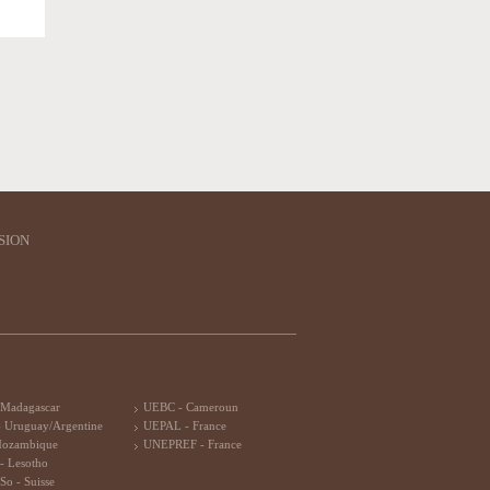
SION
 Madagascar
UEBC - Cameroun
 Uruguay/Argentine
UEPAL - France
Mozambique
UNEPREF - France
- Lesotho
So - Suisse