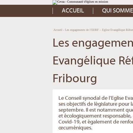
Aller
Outils
au
personnels
contenu.
ACCUEIL
QUI SOMME
|
Aller
à
la
navigation
Accueil
›
Les engagements de l’EERF – Eglise Evangélique Réfor
Les engagements
Evangélique Ré
Fribourg
Le Conseil synodal de l’Eglise E
ses objectifs de législature pour
septembre. Il est notamment ques
et écologiquement responsable, d
Covid-19, et également de renforc
œcuméniques.