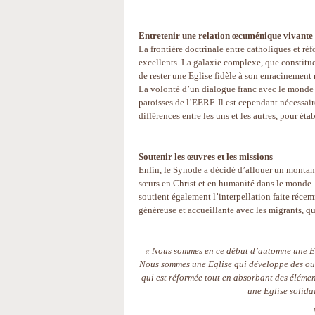
Entretenir une relation œcuménique vivante 
La frontière doctrinale entre catholiques et r
excellents. La galaxie complexe, que constitue
de rester une Eglise fidèle à son enracinement 
La volonté d’un dialogue franc avec le monde é
paroisses de l’EERF. Il est cependant nécessaire
différences entre les uns et les autres, pour éta
Soutenir les œuvres et les missions
Enfin, le Synode a décidé d’allouer un montant
sœurs en Christ et en humanité dans le monde. 
soutient également l’interpellation faite réce
généreuse et accueillante avec les migrants, q
« Nous sommes en ce début d’automne une Egli
Nous sommes une Eglise qui développe des outi
qui est réformée tout en absorbant des éléme
une Eglise solidai