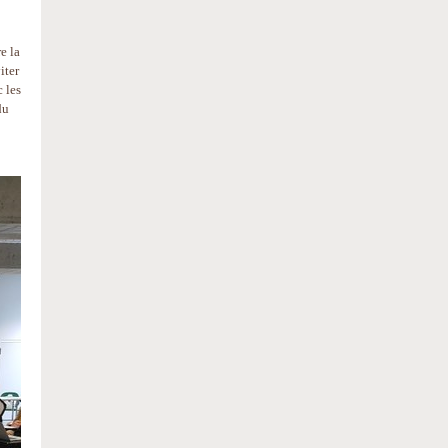
e la
iter
 les
du