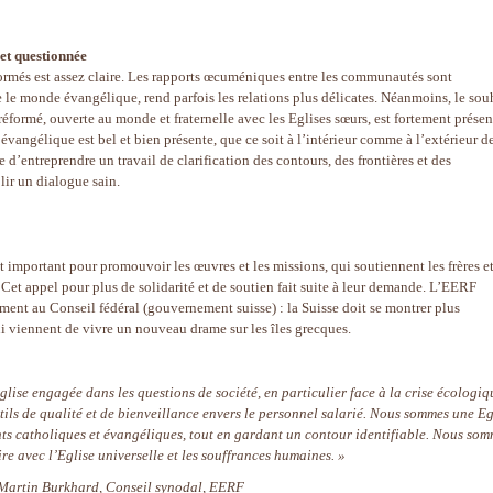
et questionnée
éformés est assez claire. Les rapports œcuméniques entre les communautés sont
 le monde évangélique, rend parfois les relations plus délicates. Néanmoins, le sou
réformé, ouverte au monde et fraternelle avec les Eglises sœurs, est fortement présen
vangélique est bel et bien présente, que ce soit à l’intérieur comme à l’extérieur d
 d’entreprendre un travail de clarification des contours, des frontières et des
blir un dialogue sain.
 important pour promouvoir les œuvres et les missions, qui soutiennent les frères e
Cet appel pour plus de solidarité et de soutien fait suite à leur demande. L’EERF
mment au Conseil fédéral (gouvernement suisse) : la Suisse doit se montrer plus
ui viennent de vivre un nouveau drame sur les îles grecques.
se engagée dans les questions de société, en particulier face à la crise écologiq
ls de qualité et de bienveillance envers le personnel salarié. Nous sommes une Eg
nts catholiques et évangéliques, tout en gardant un contour identifiable. Nous so
re avec l’Eglise universelle et les souffrances humaines. »
Martin Burkhard, Conseil synodal, EERF