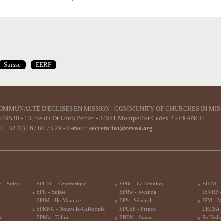
Suisse
EERF
OMMUNAUTÉ D'ÉGLISES EN MISSION - COMMUNITY OF CHURCHES IN MIS
49530 - 13, rue du Dr Louis Perrier - 34961 Montpellier Cedex 2 - FRANCE
l. +33 (0)4 67 80 73 29 - E-mail :
secretariat@cevaa.org
 - Suisse
EPCRC - Centrafrique
EPRe - La Réunion
FJKM -
EPG - Suisse
EPRw - Rwanda
IEVRP -
EPIM - Ile Maurice
EPS - Sénégal
IPM - 
EPKNC - Nouvelle-Calédonie
EPUdF - France
LECSA 
re
EPMa - Tahiti
EREN - Suisse
RefBeJu