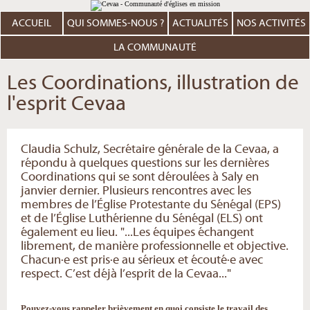
Aller
Outils
au
personnels
contenu.
ACCUEIL
QUI SOMMES-NOUS ?
ACTUALITÉS
NOS ACTIVITÉS
|
Aller
à
LA COMMUNAUTÉ
la
navigation
Les Coordinations, illustration de
l'esprit Cevaa
Claudia Schulz, Secrétaire générale de la Cevaa, a
répondu à quelques questions sur les dernières
Coordinations qui se sont déroulées à Saly en
janvier dernier. Plusieurs rencontres avec les
membres de l’Église Protestante du Sénégal (EPS)
et de l’Église Luthérienne du Sénégal (ELS) ont
également eu lieu. "...Les équipes échangent
librement, de manière professionnelle et objective.
Chacun·e est pris·e au sérieux et écouté·e avec
respect. C’est déjà l’esprit de la Cevaa..."
Pouvez-vous rappeler brièvement en quoi consiste le travail des