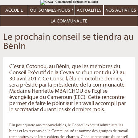
Aller
Outils
au
personnels
contenu.
ACCUEIL
QUI SOMMES-NOUS ?
ACTUALITÉS
NOS ACTIVITÉS
|
Aller
à
LA COMMUNAUTÉ
la
navigation
Le prochain conseil se tiendra au
Bénin
C’est à Cotonou, au Bénin, que les membres du
Conseil Exécutif de la Cevaa se réuniront du 23 au
30 avril 2017. Ce Conseil, élu en octobre dernier,
sera présidé par la présidente de la communauté,
Madame Henriette MBATCHOU de l’Eglise
évangélique du Cameroun (EEC). Cette rencontre
permet de faire le point sur le travail accompli par
le secrétariat durant les six derniers mois.
Elu pour quatre ans renouvelables, le Conseil exécutif administre les
biens et les revenus de la Communauté et nomme des groupes de travail
temporaires avec leurs cahiers des charges. Chaque rencontre du conseil