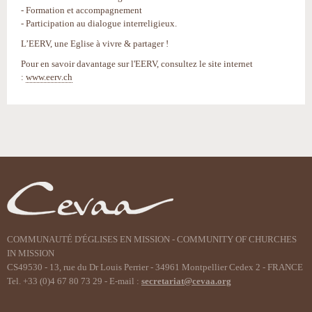
- Formation et accompagnement
- Participation au dialogue interreligieux.
L’EERV, une Eglise à vivre & partager !
Pour en savoir davantage sur l'EERV, consultez le site internet
:
www.eerv.ch
Actions
sur
le
document
COMMUNAUTÉ D'ÉGLISES EN MISSION - COMMUNITY OF CHURCHES
IN MISSION
CS49530 - 13, rue du Dr Louis Perrier - 34961 Montpellier Cedex 2 - FRANCE
Tel. +33 (0)4 67 80 73 29 - E-mail :
secretariat@cevaa.org