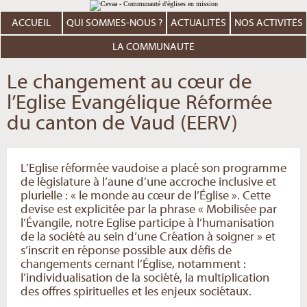
Aller
Outils
au
personnels
contenu.
ACCUEIL
QUI SOMMES-NOUS ?
ACTUALITÉS
NOS ACTIVITÉS
|
Aller
à
LA COMMUNAUTÉ
la
navigation
Le changement au cœur de
l’Eglise Evangélique Réformée
du canton de Vaud (EERV)
L’Eglise réformée vaudoise a placé son programme
de législature à l’aune d’une accroche inclusive et
plurielle : « le monde au cœur de l’Église ». Cette
devise est explicitée par la phrase « Mobilisée par
l’Évangile, notre Eglise participe à l’humanisation
de la société au sein d’une Création à soigner » et
s’inscrit en réponse possible aux défis de
changements cernant l’Église, notamment :
l’individualisation de la société, la multiplication
des offres spirituelles et les enjeux sociétaux.