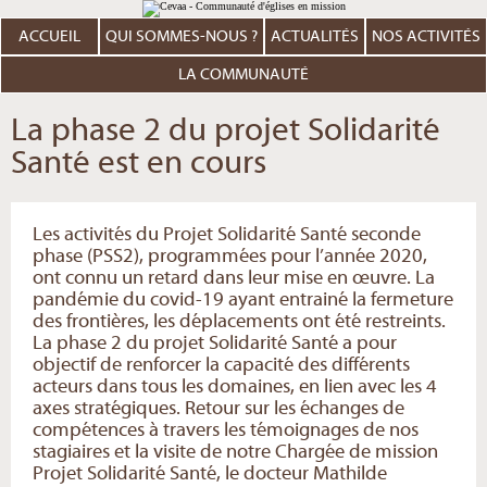
Aller
Outils
au
personnels
contenu.
ACCUEIL
QUI SOMMES-NOUS ?
ACTUALITÉS
NOS ACTIVITÉS
|
Aller
à
LA COMMUNAUTÉ
la
navigation
La phase 2 du projet Solidarité
Santé est en cours
Les activités du Projet Solidarité Santé seconde
phase (PSS2), programmées pour l’année 2020,
ont connu un retard dans leur mise en œuvre. La
pandémie du covid-19 ayant entrainé la fermeture
des frontières, les déplacements ont été restreints.
La phase 2 du projet Solidarité Santé a pour
objectif de renforcer la capacité des différents
acteurs dans tous les domaines, en lien avec les 4
axes stratégiques. Retour sur les échanges de
compétences à travers les témoignages de nos
stagiaires et la visite de notre Chargée de mission
Projet Solidarité Santé, le docteur Mathilde