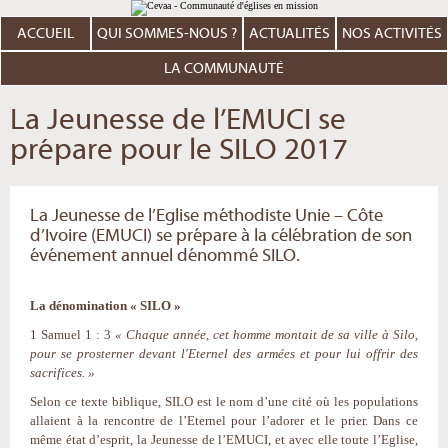
Aller
Outils
au
personnels
contenu.
ACCUEIL
QUI SOMMES-NOUS ?
ACTUALITÉS
NOS ACTIVITÉS
|
Aller
à
LA COMMUNAUTÉ
la
navigation
La Jeunesse de l’EMUCI se
prépare pour le SILO 2017
La Jeunesse de l’Eglise méthodiste Unie – Côte
d’Ivoire (EMUCI) se prépare à la célébration de son
événement annuel dénommé SILO.
La dénomination « SILO »
1 Samuel 1 : 3
« Chaque année, cet homme montait de sa ville à Silo,
pour se prosterner devant l'Eternel des armées et pour lui offrir des
sacrifices. »
Selon ce texte biblique, SILO est le nom d’une cité où les populations
allaient à la rencontre de l’Eternel pour l’adorer et le prier. Dans ce
même état d’esprit, la Jeunesse de l’EMUCI, et avec elle toute l’Eglise,