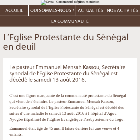
Aller
Outils
au
personnels
contenu.
ACCUEIL
QUI SOMMES-NOUS ?
ACTUALITÉS
NOS ACTIVITÉS
|
Aller
à
LA COMMUNAUTÉ
la
navigation
L’Eglise Protestante du Sénégal
en deuil
Le pasteur Emmanuel Mensah Kassou, Secrétaire
synodal de l’Eglise Protestante du Sénégal est
décédé le samedi 13 août 2016.
C’est une figure marquante de la communauté protestante du Sénégal
qui vient de s’éteindre. Le pasteur Emmanuel Mensah Kassou,
Secrétaire synodal de l’Eglise Protestante du Sénégal est décédé des
suites d’une maladie le samedi 13 août 2016 à l’hôpital d’Agou
Nyogbo (Kpalimé) de l’Eglise Evangélique Presbytérienne du Togo.
Emmanuel était âgé de 45 ans. Il laisse derrière lui une veuve et 4
enfants.