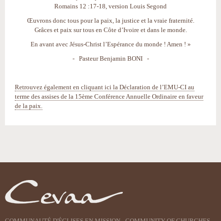
Romains 12 :17-18, version Louis Segond
Œuvrons donc tous pour la paix, la justice et la vraie fraternité.
Grâces et paix sur tous en Côte d’Ivoire et dans le monde.
En avant avec Jésus-Christ l’Espérance du monde ! Amen ! »
- Pasteur Benjamin BONI -
Retrouvez également en cliquant ici la Déclaration de l’EMU-CI au
terme des assises de la 15ème Conférence Annuelle Ordinaire en faveur
de la paix.
Actions
sur
le
document
COMMUNAUTÉ D'ÉGLISES EN MISSION - COMMUNITY OF CHURCHES