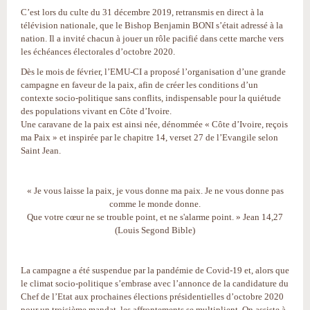
C’est lors du culte du 31 décembre 2019, retransmis en direct à la
télévision nationale, que le Bishop Benjamin BONI s’était adressé à la
nation. Il a invité chacun à jouer un rôle pacifié dans cette marche vers
les échéances électorales d’octobre 2020.
Dès le mois de février, l’EMU-CI a proposé l’organisation d’une grande
campagne en faveur de la paix, afin de créer les conditions d’un
contexte socio-politique sans conflits, indispensable pour la quiétude
des populations vivant en Côte d’Ivoire.
Une caravane de la paix est ainsi née, dénommée « Côte d’Ivoire, reçois
ma Paix » et inspirée par le chapitre 14, verset 27 de l’Evangile selon
Saint Jean.
« Je vous laisse la paix, je vous donne ma paix. Je ne vous donne pas
comme le monde donne.
Que votre cœur ne se trouble point, et ne s'alarme point. » Jean 14,27
(Louis Segond Bible)
La campagne a été suspendue par la pandémie de Covid-19 et, alors que
le climat socio-politique s’embrase avec l’annonce de la candidature du
Chef de l’Etat aux prochaines élections présidentielles d’octobre 2020
pour un troisième mandat, les affrontements se multiplient. On assiste à