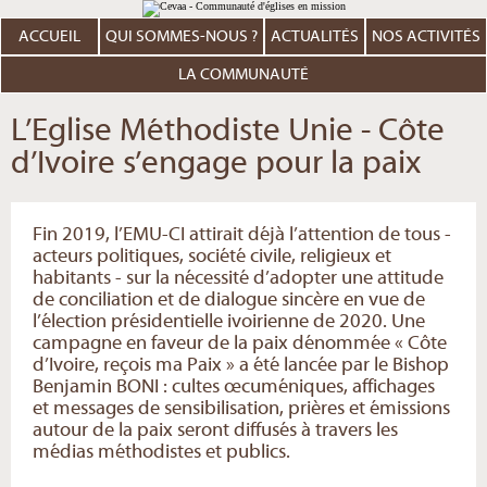
Aller
Outils
au
personnels
contenu.
ACCUEIL
QUI SOMMES-NOUS ?
ACTUALITÉS
NOS ACTIVITÉS
|
Aller
à
LA COMMUNAUTÉ
la
navigation
L’Eglise Méthodiste Unie - Côte
d’Ivoire s’engage pour la paix
Fin 2019, l’EMU-CI attirait déjà l’attention de tous -
acteurs politiques, société civile, religieux et
habitants - sur la nécessité d’adopter une attitude
de conciliation et de dialogue sincère en vue de
l’élection présidentielle ivoirienne de 2020. Une
campagne en faveur de la paix dénommée « Côte
d’Ivoire, reçois ma Paix » a été lancée par le Bishop
Benjamin BONI : cultes œcuméniques, affichages
et messages de sensibilisation, prières et émissions
autour de la paix seront diffusés à travers les
médias méthodistes et publics.