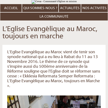
Aller
Outils
au
personnels
contenu.
ACCUEIL
QUI SOMMES-NOUS ?
ACTUALITÉS
NOS ACTIVITÉS
|
Aller
à
LA COMMUNAUTÉ
la
navigation
L’Eglise Evangélique au Maroc,
toujours en marche
L’Eglise Evangélique au Maroc vient de tenir son
synode national qui a eu lieu à Rabat du 11 au 13
Novembre 2016. Le thème de ce synode qui
s’inspire aussi du 500ème anniversaire de la
Réforme souligne que l’Eglise doit se réformer sans
cesse : « Ekklesia Reformata Semper Reformata :
L’Eglise Evangélique au Maroc, toujours en Marche
».