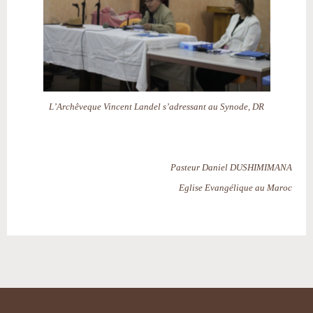
L’Archêveque Vincent Landel s’adressant au Synode, DR
Pasteur Daniel DUSHIMIMANA
Eglise Evangélique au Maroc
Actions
sur
le
document