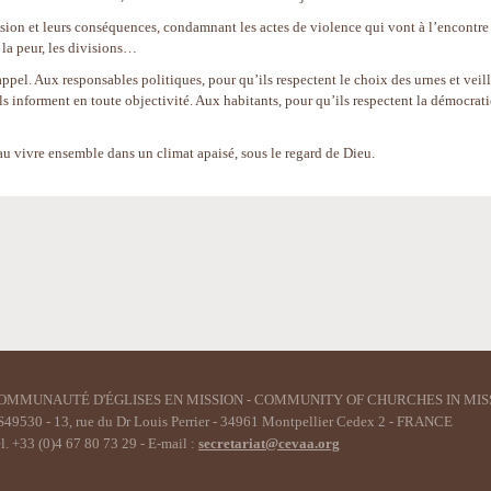
vision et leurs conséquences, condamnant les actes de violence qui vont à l’encontre
 la peur, les divisions…
 appel. Aux responsables politiques, pour qu’ils respectent le choix des urnes et veil
s informent en toute objectivité. Aux habitants, pour qu’ils respectent la démocrati
u vivre ensemble dans un climat apaisé, sous le regard de Dieu.
OMMUNAUTÉ D'ÉGLISES EN MISSION - COMMUNITY OF CHURCHES IN MIS
49530 - 13, rue du Dr Louis Perrier - 34961 Montpellier Cedex 2 - FRANCE
l. +33 (0)4 67 80 73 29 - E-mail :
secretariat@cevaa.org