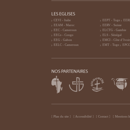
LES EGLISES
CEVI - Italie
EEPT - Togo
EERF
EEAM - Maroc
EERV - Suisse
EEC - Cameroun
ELCTG - Gambie
EECo - Congo
ELS - Sénégal
EEG - Gabon
EMCI - Côte d’Ivoi
EELC - Cameroun
EMT - Togo
EPCG
NOS PARTENAIRES
Plan du site
Accessibilité
Contact
Mentions l