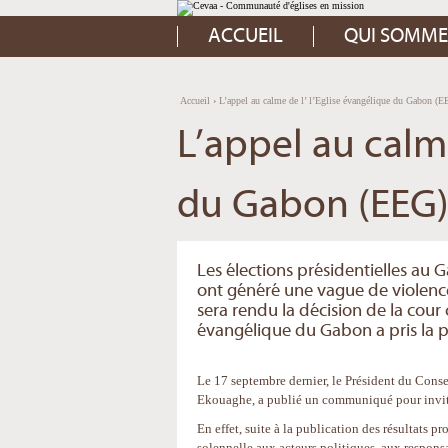
Aller
Outils
au
personnels
contenu.
ACCUEIL
QUI SOMME
|
Aller
à
la
navigation
Accueil
›
L’appel au calme de l’ l’Eglise évangélique du Gabon (E
L’appel au calme
du Gabon (EEG
Les élections présidentielles au 
ont généré une vague de violence
sera rendu la décision de la cour 
évangélique du Gabon a pris la 
Le 17 septembre dernier, le Président du Cons
Ekouaghe, a publié un communiqué pour inviter
En effet, suite à la publication des résultats pr
solennelle aux acteurs politiques, aux respons