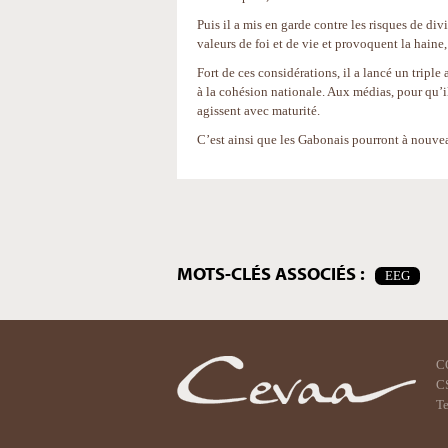
Puis il a mis en garde contre les risques de di
valeurs de foi et de vie et provoquent la haine,
Fort de ces considérations, il a lancé un triple
à la cohésion nationale. Aux médias, pour qu’il
agissent avec maturité.
C’est ainsi que les Gabonais pourront à nouvea
Actions
sur
le
document
MOTS-CLÉS ASSOCIÉS :
EEG
C
CS
Te