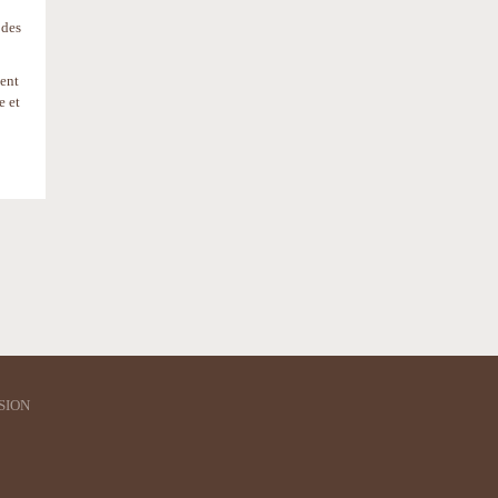
 des
lent
e et
SION