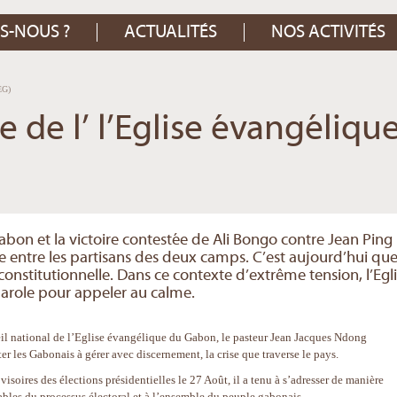
S-NOUS ?
ACTUALITÉS
NOS ACTIVITÉS
EG)
 de l’ l’Eglise évangéliqu
)
Gabon et la victoire contestée de Ali Bongo contre Jean Ping
 entre les partisans des deux camps. C’est aujourd’hui qu
constitutionnelle. Dans ce contexte d’extrême tension, l’Egl
parole pour appeler au calme.
eil national de l’Eglise évangélique du Gabon, le pasteur Jean Jacques Ndong
 les Gabonais à gérer avec discernement, la crise que traverse le pays.
ovisoires des élections présidentielles le 27 Août, il a tenu à s’adresser de manière
ables du processus électoral et à l’ensemble du peuple gabonais.