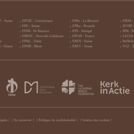
 - Suisse
EPCRC - Centrafrique
EPRe - La Réunion
FJKM -
EPG - Suisse
EPRw - Rwanda
IEVRP -
EPIM - Ile Maurice
EPS - Sénégal
IPM - 
EPKNC - Nouvelle-Calédonie
EPUdF - France
LECSA 
re
EPMa - Tahiti
EREN - Suisse
RefBeJu
 - Ghana
EPMB - Bénin
EREV - Suisse
UCZ - 
égales
Se connecter
Politique de confidentialité
Gestion des cookies