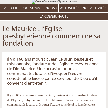
Aller
Outils
au
personnels
contenu.
ACCUEIL
QUI SOMMES-NOUS ?
ACTUALITÉS
NOS ACTIVITÉS
|
Aller
à
LA COMMUNAUTÉ
la
navigation
Île Maurice : l’Église
presbytérienne commémore sa
fondation
Il y a 160 ans mourrait Jean Le Brun, pasteur et
missionnaire, fondateur de l’Église presbytérienne
de l’île-Maurice. Une occasion pour les
communautés locales d’évoquer l’œuvre
considérable laissée par ce serviteur de Dieu qu’il
convient d’entretenir.
Il y a 160 ans mourrait Jean Le Brun, pasteur et missionnaire, fondateur
de l’Église presbytérienne de l’île-Maurice. Une occasion pour les
communautés locales d’évoquer l’œuvre considérable laissée par ce