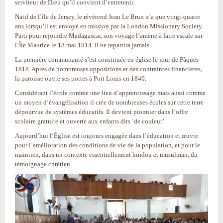
serviteur de Dieu qu’il convient d’entretenir.
Natif de l’île de Jersey, le révérend Jean Le Brun n’a que vingt-quatre
ans lorsqu’il est envoyé en mission par la London Missionary Society.
Parti pour rejoindre Madagascar, son voyage l’amène à faire escale sur
l’Île Maurice le 18 mai 1814. Il ne repartira jamais.
La première communauté s’est constituée en église le jour de Pâques
1818. Après de nombreuses oppositions et des contraintes financières,
la paroisse ouvre ses portes à Port Louis en 1840.
Considérant l’école comme une lieu d’apprentissage mais aussi comme
un moyen d’évangélisation il crée de nombreuses écoles sur cette terre
dépourvue de systèmes éducatifs. Il devient pionnier dans l’offre
scolaire gratuite et ouverte aux enfants dits ‘de couleur’.
Aujourd’hui l’Église est toujours engagée dans l’éducation et œuvre
pour l’amélioration des conditions de vie de la population, et pour le
maintien, dans un contexte essentiellement hindou et musulman, du
témoignage chrétien.