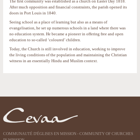
The first community was established as a church on Easter Day 1818.
After much opposition and financial constraints, the parish opened its
doors in Port Louis in 1840.
Seeing school as a place of learning but also as a means of
evangelisation, he set up numerous schools in a land where there was
no education system. He became a pioneer in offering free and open
education to so-called ‘coloured’ children.
Today, the Church is still involved in education, working to improve
the living conditions of the population and maintaining the Christian
witness in an essentially Hindu and Muslim context.
Actions
sur
le
document
COMMUNAUTÉ D'ÉGLISES EN MISSION - COMMUNITY OF CHURCHES
IN MISSION