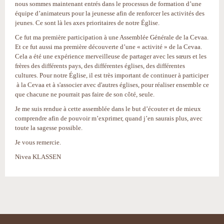
nous sommes maintenant entrés dans le processus de formation d’une
équipe d’animateurs pour la jeunesse afin de renforcer les activités des
jeunes. Ce sont là les axes prioritaires de notre Église.
Ce fut ma première participation à une Assemblée Générale de la Cevaa.
Et ce fut aussi ma première découverte d’une « activité » de la Cevaa.
Cela a été une expérience merveilleuse de partager avec les sœurs et les
frères des différents pays, des différentes églises, des différentes
cultures. Pour notre Église, il est très important de continuer à participer
à la Cevaa et à s'associer avec d'autres églises, pour réaliser ensemble ce
que chacune ne pourrait pas faire de son côté, seule.
Je me suis rendue à cette assemblée dans le but d’écouter et de mieux
comprendre afin de pouvoir m’exprimer, quand j’en saurais plus, avec
toute la sagesse possible.
Je vous remercie.
Nivea KLASSEN
Actions
sur
le
document