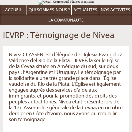
Aller
Outils
au
personnels
contenu.
ACCUEIL
QUI SOMMES-NOUS ?
ACTUALITÉS
NOS ACTIVITÉS
|
Aller
à
LA COMMUNAUTÉ
la
navigation
IEVRP : Témoignage de Nivea
Nivea CLASSEN est déléguée de l’Iglesia Evangelica
Valdense del Rio de la Plata – IEVRP, la seule Église
de la Cevaa située en Amérique du sud, sur deux
pays : l’Argentine et l’Uruguay. Le témoignage par
la solidarité a une très grande place dans l’Église
vaudoise du Rio de la Plata. L'Église est également
engagée auprès des services d'aide aux
immigrants, et pour la promotion des droits des
peuples autochtones. Nivea était présente lors de
la 12e Assemblée générale de la Cevaa, en octobre
dernier en Côte d’Ivoire, nous avons pu recueillir
son témoignage.