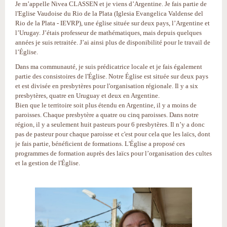
Je m’appelle Nivea CLASSEN et je viens d’Argentine. Je fais partie de
l'Eglise Vaudoise du Rio de la Plata (Iglesia Evangelica Valdense del
Rio de la Plata - IEVRP), une église située sur deux pays, l’Argentine et
l’Urugay. J’étais professeur de mathématiques, mais depuis quelques
années je suis retraitée. J’ai ainsi plus de disponibilité pour le travail de
l’Église.
Dans ma communauté, je suis prédicatrice locale et je fais également
partie des consistoires de l'Église. Notre Église est située sur deux pays
et est divisée en presbytères pour l'organisation régionale. Il y a six
presbytères, quatre en Uruguay et deux en Argentine.
Bien que le territoire soit plus étendu en Argentine, il y a moins de
paroisses. Chaque presbytère a quatre ou cinq paroisses. Dans notre
région, il y a seulement huit pasteurs pour 6 presbytères. Il n’y a donc
pas de pasteur pour chaque paroisse et c'est pour cela que les laïcs, dont
je fais partie, bénéficient de formations. L'Église a proposé ces
programmes de formation auprès des laïcs pour l’organisation des cultes
et la gestion de l'Église.