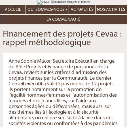
Aller
Outils
au
personnels
contenu.
ACCUEIL
QUI SOMMES-NOUS ?
ACTUALITÉS
NOS ACTIVITÉS
|
Aller
à
LA COMMUNAUTÉ
la
navigation
Financement des projets Cevaa :
rappel méthodologique
Anne Sophie Macor, Secrétaire Exécutif en charge
du Pôle Projets et Echange de personnes de la
Cevaa, revient sur les critères d’admission des
projets financés par la Communauté. Le dernier
Conseil exécutif a validé pas moins de 12 projets.
Ils portent notamment sur la promotion de
l’égalité hommes/femmes et l’autonomisation des
femmes et des jeunes filles, sur l’aide aux
personnes âgées ou défavorisées, mais aussi sur
des thèmes liés à l’écologie et à la sécurité
alimentaire, ou encore sur l’aide à la vie dans des
sociétés violentes ou confrontées à des pandémies.