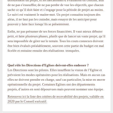
déroulement du projet, et les mécanismes d’évaluation en continu, afin
de ne pas s’essouffler, de ne pas perdre de vue les objectifs, que chacun
sache ce qu’il doit faire et s’engage pour la période de projet au moins.
Le suivi est vraiment le maitre-mot. Un projet connaitra toujours des
aléas, il ne faut pas les craindre, mais essayer de les anticiper pour
pouvoir y faire face lorsqu’ils se présenteront.
Enfin, ne pas présumer de ses forces financières. Il vaut mieux débuter
petit, et faire plusieurs phases, plutôt que de lancer un vaste projet, qu’il
sera impossible de gérer sur le terrain. Tous les couts connexes doivent
être bien évalués préalablement, souvent cette partie du budget est mal
ficelée et entraine ensuite des réalisations tronquées.
Quel rôle les Directions d’Eglises doivent-elles endosser ?
Les Directions sont les pilotes. Elles insufflent la vision de l’Eglise et
prévoient les modes opératoires pour les réalisations. Mais en aucun cas
elles ne doivent prendre en charge, sauf cas particulier, la mise en œuvre
opérationnelle du projet. Certaines Eglises ont des départements
projets, d’autres en sont dépourvues mais peuvent nommer une équipe.
Retrouvez ici la liste des critères de recevabilité des projets, validée en
2020 par le Conseil exécutif.