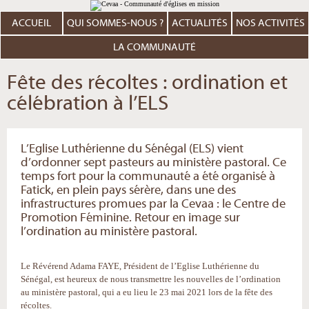
Aller
Outils
au
personnels
contenu.
ACCUEIL
QUI SOMMES-NOUS ?
ACTUALITÉS
NOS ACTIVITÉS
|
Aller
à
LA COMMUNAUTÉ
la
navigation
Fête des récoltes : ordination et
célébration à l’ELS
L’Eglise Luthérienne du Sénégal (ELS) vient
d’ordonner sept pasteurs au ministère pastoral. Ce
temps fort pour la communauté a été organisé à
Fatick, en plein pays sérère, dans une des
infrastructures promues par la Cevaa : le Centre de
Promotion Féminine. Retour en image sur
l’ordination au ministère pastoral.
Le Révérend Adama FAYE, Président de l’Eglise Luthérienne du
Sénégal, est heureux de nous transmettre les nouvelles de l’ordination
au ministère pastoral, qui a eu lieu le 23 mai 2021 lors de la fête des
récoltes.