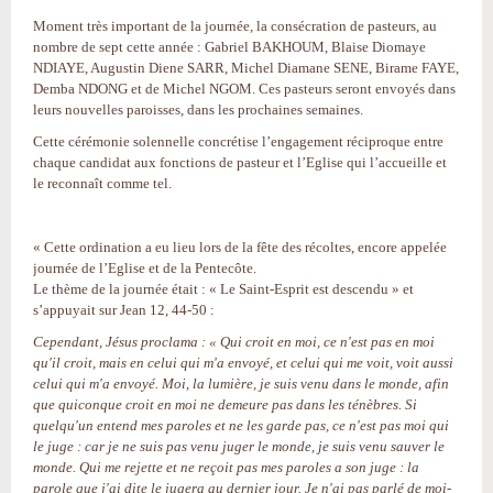
Moment très important de la journée, la consécration de pasteurs, au
nombre de sept cette année : Gabriel BAKHOUM, Blaise Diomaye
NDIAYE, Augustin Diene SARR, Michel Diamane SENE, Birame FAYE,
Demba NDONG et de Michel NGOM. Ces pasteurs seront envoyés dans
leurs nouvelles paroisses, dans les prochaines semaines.
Cette cérémonie solennelle concrétise l’engagement réciproque entre
chaque candidat aux fonctions de pasteur et l’Eglise qui l’accueille et
le reconnaît comme tel.
« Cette ordination a eu lieu lors de la fête des récoltes, encore appelée
journée de l’Eglise et de la Pentecôte.
Le thème de la journée était : « Le Saint-Esprit est descendu » et
s’appuyait sur Jean 12, 44-50 :
Cependant, Jésus proclama : « Qui croit en moi, ce n'est pas en moi
qu'il croit, mais en celui qui m'a envoyé, et celui qui me voit, voit aussi
celui qui m'a envoyé. Moi, la lumière, je suis venu dans le monde, afin
que quiconque croit en moi ne demeure pas dans les ténèbres. Si
quelqu'un entend mes paroles et ne les garde pas, ce n'est pas moi qui
le juge : car je ne suis pas venu juger le monde, je suis venu sauver le
monde. Qui me rejette et ne reçoit pas mes paroles a son juge : la
parole que j'ai dite le jugera au dernier jour. Je n'ai pas parlé de moi-