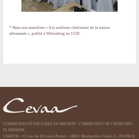
* Dans son manifeste « A la noblesse chrétienne de la nation
allemande », publié à Wittenberg en 1520.
Actions
sur
le
document
COMMUNAUTÉ D'ÉGLISES EN MISSION - COMMUNITY OF CHURCHES
IN MISSION
CS49530 - 13, rue du Dr Louis Perrier - 34961 Montpellier Cedex 2 - FRANCE