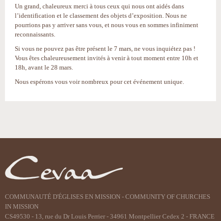
Un grand, chaleureux merci à tous ceux qui nous ont aidés dans
l’identification et le classement des objets d’exposition. Nous ne
pourrions pas y arriver sans vous, et nous vous en sommes infiniment
reconnaissants.
Si vous ne pouvez pas être présent le 7 mars, ne vous inquiétez pas !
Vous êtes chaleureusement invités à venir à tout moment entre 10h et
18h, avant le 28 mars.
Nous espérons vous voir nombreux pour cet événement unique.
Actions
sur
le
document
COMMUNAUTÉ D'ÉGLISES EN MISSION - COMMUNITY OF CHURCHES
IN MISSION
CS49530 - 13, rue du Dr Louis Perrier - 34961 Montpellier Cedex 2 - FRANCE