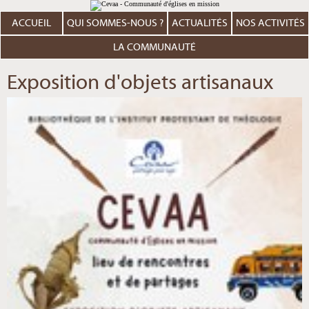
Aller
Outils
au
personnels
contenu.
ACCUEIL
QUI SOMMES-NOUS ?
ACTUALITÉS
NOS ACTIVITÉS
|
Aller
à
LA COMMUNAUTÉ
la
navigation
Exposition d'objets artisanaux